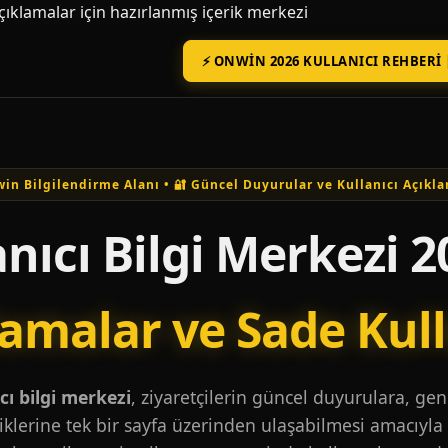
açıklamalar için hazırlanmış içerik merkezi
⚡ ONWIN 2026 KULLANICI REHBERI 
in Bilgilendirme Alanı • 🔐 Güncel Duyurular ve Kullanıcı Açıkla
nıcı Bilgi Merkezi 2
lamalar ve Sade Kul
ı bilgi merkezi
, ziyaretçilerin güncel duyurulara, ge
iklerine tek bir sayfa üzerinden ulaşabilmesi amacıyla 