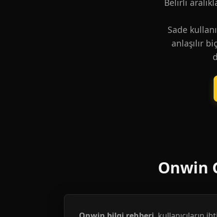
Belirli aralık
Sade kullanı
anlaşılır b
d
Onwin G
Onwin bilgi rehberi
, kullanıcıların i