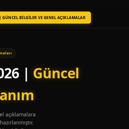
| GÜNCEL BILGILER VE GENEL AÇIKLAMALAR
maları
026 |
Güncel
lanım
nel açıklamalara
hazırlanmıştır.