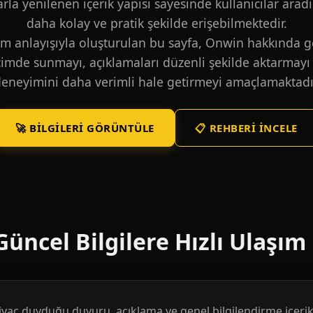
larla yenilenen içerik yapısı sayesinde kullanıcılar aradı
daha kolay ve pratik şekilde erişebilmektedir.
m anlayışıyla oluşturulan bu sayfa, Onwin hakkında ge
içimde sunmayı, açıklamaları düzenli şekilde aktarmayı 
eneyimini daha verimli hale getirmeyi amaçlamaktadı
🚀 BILGILERI GÖRÜNTÜLE
📋 REHBERI İNCELE
üncel Bilgilere Hızlı Ulaşım
htiyaç duyduğu duyuru, açıklama ve genel bilgilendirme içerikl