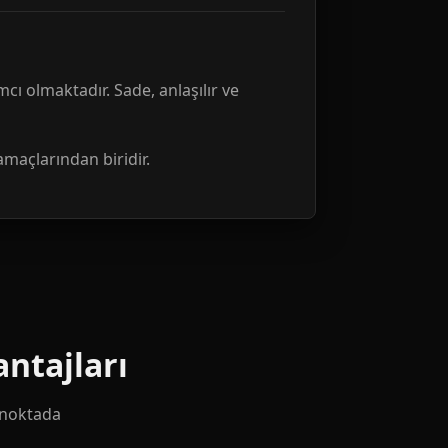
mcı olmaktadır. Sade, anlaşılır ve
amaçlarından biridir.
ntajları
k noktada