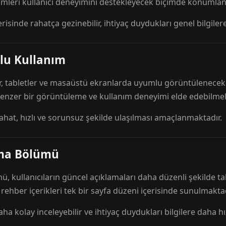
mleri kullanıcı deneyimini destekleyecek biçimde konumlandı
risinde rahatça gezinebilir, ihtiyaç duydukları genel bilgilere
lu Kullanım
r, tabletler ve masaüstü ekranlarda uyumlu görüntülenecek ş
 benzer bir görüntüleme ve kullanım deneyimi elde edebilmek
rahat, hızlı ve sorunsuz şekilde ulaşılması amaçlanmaktadır.
ama Bölümü
 kullanıcıların güncel açıklamaları daha düzenli şekilde ta
e rehber içerikleri tek bir sayfa düzeni içerisinde sunulmaktad
aha kolay inceleyebilir ve ihtiyaç duydukları bilgilere daha hızl