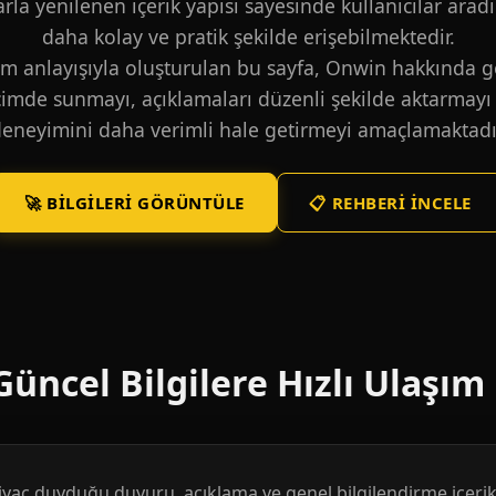
larla yenilenen içerik yapısı sayesinde kullanıcılar aradı
daha kolay ve pratik şekilde erişebilmektedir.
m anlayışıyla oluşturulan bu sayfa, Onwin hakkında ge
içimde sunmayı, açıklamaları düzenli şekilde aktarmayı 
eneyimini daha verimli hale getirmeyi amaçlamaktadı
🚀 BILGILERI GÖRÜNTÜLE
📋 REHBERI İNCELE
üncel Bilgilere Hızlı Ulaşım
htiyaç duyduğu duyuru, açıklama ve genel bilgilendirme içerikl