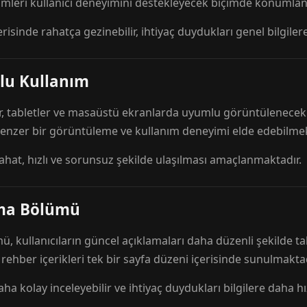
mleri kullanıcı deneyimini destekleyecek biçimde konumlandı
risinde rahatça gezinebilir, ihtiyaç duydukları genel bilgilere
lu Kullanım
r, tabletler ve masaüstü ekranlarda uyumlu görüntülenecek ş
 benzer bir görüntüleme ve kullanım deneyimi elde edebilmek
rahat, hızlı ve sorunsuz şekilde ulaşılması amaçlanmaktadır.
ama Bölümü
 kullanıcıların güncel açıklamaları daha düzenli şekilde ta
e rehber içerikleri tek bir sayfa düzeni içerisinde sunulmaktad
aha kolay inceleyebilir ve ihtiyaç duydukları bilgilere daha hızl