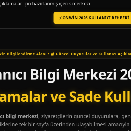
açıklamalar için hazırlanmış içerik merkezi
⚡ ONWIN 2026 KULLANICI REHBERI 
in Bilgilendirme Alanı • 🔐 Güncel Duyurular ve Kullanıcı Açıkla
nıcı Bilgi Merkezi 2
lamalar ve Sade Kul
ı bilgi merkezi
, ziyaretçilerin güncel duyurulara, ge
iklerine tek bir sayfa üzerinden ulaşabilmesi amacıyla 