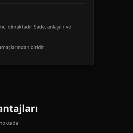
mcı olmaktadır. Sade, anlaşılır ve
amaçlarından biridir.
ntajları
k noktada