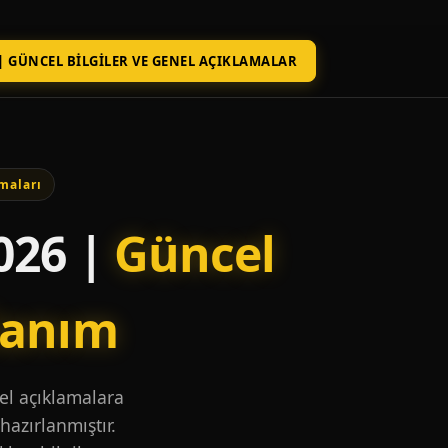
| GÜNCEL BILGILER VE GENEL AÇIKLAMALAR
maları
026 |
Güncel
lanım
nel açıklamalara
hazırlanmıştır.