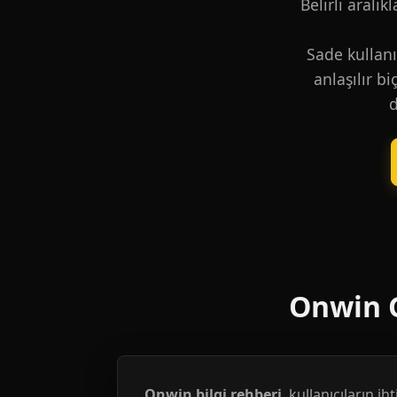
Belirli aralık
Sade kullanı
anlaşılır b
d
Onwin G
Onwin bilgi rehberi
, kullanıcıların i