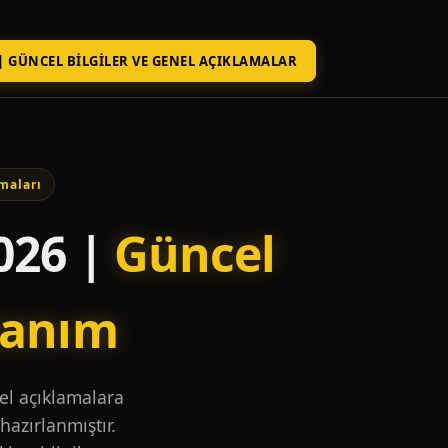
| GÜNCEL BILGILER VE GENEL AÇIKLAMALAR
maları
026 |
Güncel
lanım
nel açıklamalara
hazırlanmıştır.