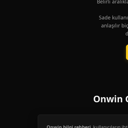
Belirli aralık
Sade kullanı
anlaşılır b
d
Onwin G
Onwin bilgi rehberi
, kullanıcıların i