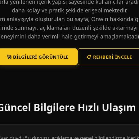
larla yenilenen içerik yapısı sayesinde kullanıcılar aradı
daha kolay ve pratik şekilde erişebilmektedir.
m anlayışıyla oluşturulan bu sayfa, Onwin hakkında ge
içimde sunmayı, açıklamaları düzenli şekilde aktarmayı 
eneyimini daha verimli hale getirmeyi amaçlamaktadı
🚀 BILGILERI GÖRÜNTÜLE
📋 REHBERI İNCELE
üncel Bilgilere Hızlı Ulaşım
htiyaç duyduğu duyuru, açıklama ve genel bilgilendirme içerikl