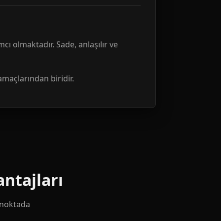
mcı olmaktadır. Sade, anlaşılır ve
amaçlarından biridir.
ntajları
k noktada