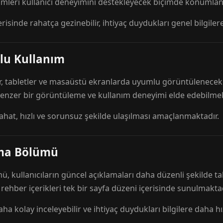
mleri kullanıcı deneyimini destekleyecek biçimde konumlandı
risinde rahatça gezinebilir, ihtiyaç duydukları genel bilgilere
lu Kullanım
r, tabletler ve masaüstü ekranlarda uyumlu görüntülenecek ş
 benzer bir görüntüleme ve kullanım deneyimi elde edebilmek
rahat, hızlı ve sorunsuz şekilde ulaşılması amaçlanmaktadır.
ama Bölümü
 kullanıcıların güncel açıklamaları daha düzenli şekilde ta
e rehber içerikleri tek bir sayfa düzeni içerisinde sunulmaktad
aha kolay inceleyebilir ve ihtiyaç duydukları bilgilere daha hızl