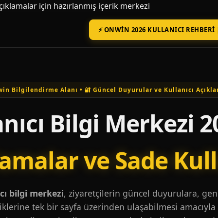
açıklamalar için hazırlanmış içerik merkezi
⚡ ONWIN 2026 KULLANICI REHBERI 
in Bilgilendirme Alanı • 🔐 Güncel Duyurular ve Kullanıcı Açıkla
nıcı Bilgi Merkezi 2
lamalar ve Sade Kul
ı bilgi merkezi
, ziyaretçilerin güncel duyurulara, ge
iklerine tek bir sayfa üzerinden ulaşabilmesi amacıyla 