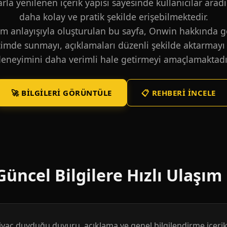
larla yenilenen içerik yapısı sayesinde kullanıcılar aradı
daha kolay ve pratik şekilde erişebilmektedir.
m anlayışıyla oluşturulan bu sayfa, Onwin hakkında ge
içimde sunmayı, açıklamaları düzenli şekilde aktarmayı 
eneyimini daha verimli hale getirmeyi amaçlamaktadı
🚀 BILGILERI GÖRÜNTÜLE
📋 REHBERI İNCELE
üncel Bilgilere Hızlı Ulaşım
htiyaç duyduğu duyuru, açıklama ve genel bilgilendirme içerikl