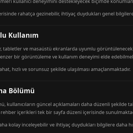
mleri kullanıcı deneyimini destekleyecek biçimde konumlandı
risinde rahatça gezinebilir, ihtiyaç duydukları genel bilgilere
lu Kullanım
r, tabletler ve masaüstü ekranlarda uyumlu görüntülenecek ş
 benzer bir görüntüleme ve kullanım deneyimi elde edebilmek
rahat, hızlı ve sorunsuz şekilde ulaşılması amaçlanmaktadır.
ama Bölümü
 kullanıcıların güncel açıklamaları daha düzenli şekilde ta
e rehber içerikleri tek bir sayfa düzeni içerisinde sunulmaktad
aha kolay inceleyebilir ve ihtiyaç duydukları bilgilere daha hızl