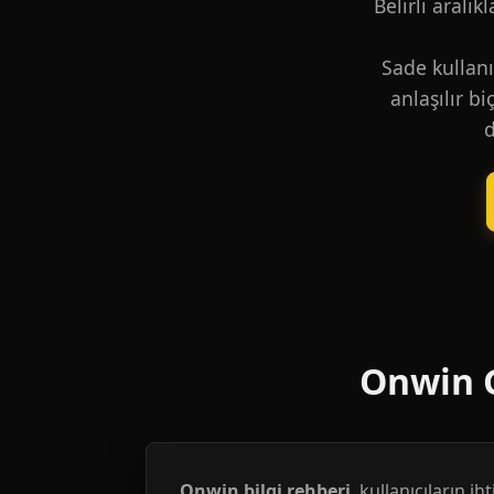
Belirli aralık
Sade kullanı
anlaşılır b
d
Onwin G
Onwin bilgi rehberi
, kullanıcıların i