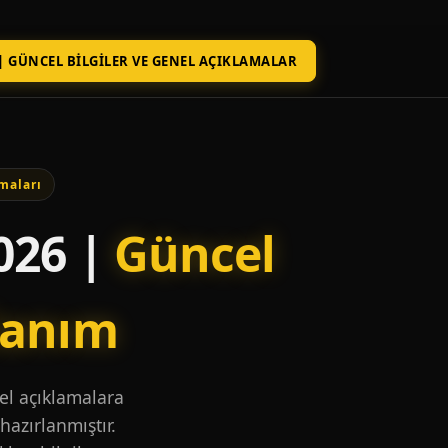
| GÜNCEL BILGILER VE GENEL AÇIKLAMALAR
maları
026 |
Güncel
lanım
nel açıklamalara
hazırlanmıştır.