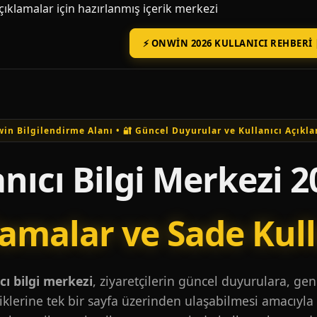
açıklamalar için hazırlanmış içerik merkezi
⚡ ONWIN 2026 KULLANICI REHBERI 
in Bilgilendirme Alanı • 🔐 Güncel Duyurular ve Kullanıcı Açıkla
nıcı Bilgi Merkezi 2
lamalar ve Sade Kul
ı bilgi merkezi
, ziyaretçilerin güncel duyurulara, ge
iklerine tek bir sayfa üzerinden ulaşabilmesi amacıyla 