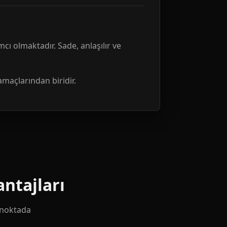
mcı olmaktadır. Sade, anlaşılır ve
amaçlarından biridir.
ntajları
k noktada