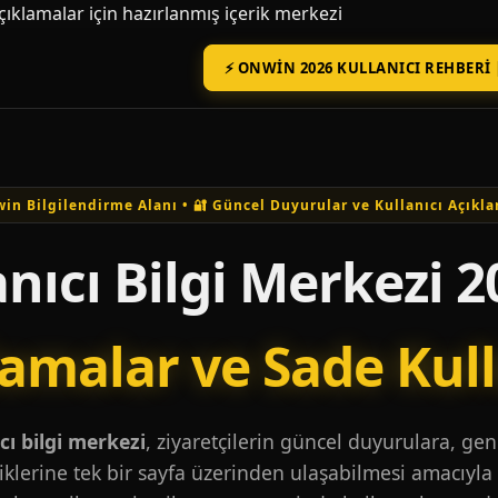
açıklamalar için hazırlanmış içerik merkezi
⚡ ONWIN 2026 KULLANICI REHBERI 
in Bilgilendirme Alanı • 🔐 Güncel Duyurular ve Kullanıcı Açıkla
nıcı Bilgi Merkezi 2
lamalar ve Sade Kul
ı bilgi merkezi
, ziyaretçilerin güncel duyurulara, ge
iklerine tek bir sayfa üzerinden ulaşabilmesi amacıyla 