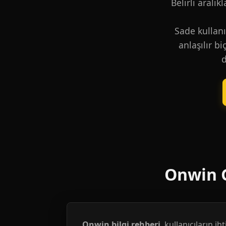
Belirli aralık
Sade kullanı
anlaşılır b
d
Onwin G
Onwin bilgi rehberi
, kullanıcıların i