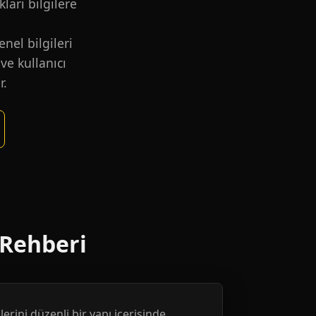
kları bilgilere
nel bilgileri
ve kullanıcı
r.
 Rehberi
erini düzenli bir yapı içerisinde