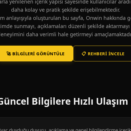
larla yenilenen içerik yapısı sayesinde kullanıcılar aradı
daha kolay ve pratik şekilde erişebilmektedir.
m anlayışıyla oluşturulan bu sayfa, Onwin hakkında ge
içimde sunmayı, açıklamaları düzenli şekilde aktarmayı 
eneyimini daha verimli hale getirmeyi amaçlamaktadı
🚀 BILGILERI GÖRÜNTÜLE
📋 REHBERI İNCELE
üncel Bilgilere Hızlı Ulaşım
htiyaç duyduğu duyuru, açıklama ve genel bilgilendirme içerikl