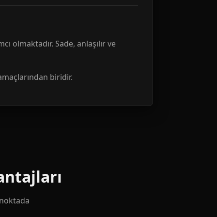
mcı olmaktadır. Sade, anlaşılır ve
amaçlarından biridir.
ntajları
k noktada