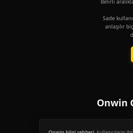
Belirli aralık
Sade kullanı
anlaşılır b
d
Onwin G
Onwin bilgi rehberi
, kullanıcıların i