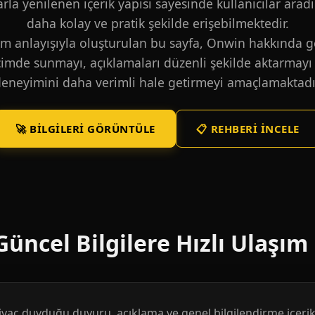
larla yenilenen içerik yapısı sayesinde kullanıcılar aradı
daha kolay ve pratik şekilde erişebilmektedir.
m anlayışıyla oluşturulan bu sayfa, Onwin hakkında ge
içimde sunmayı, açıklamaları düzenli şekilde aktarmayı 
eneyimini daha verimli hale getirmeyi amaçlamaktadı
🚀 BILGILERI GÖRÜNTÜLE
📋 REHBERI İNCELE
üncel Bilgilere Hızlı Ulaşım
htiyaç duyduğu duyuru, açıklama ve genel bilgilendirme içerikl