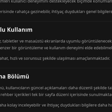
mleri kullanıcı deneyimini destekleyecek biçimde konumlandı
risinde rahatça gezinebilir, ihtiyaç duydukları genel bilgilere
lu Kullanım
r, tabletler ve masaüstü ekranlarda uyumlu görüntülenecek ş
 benzer bir görüntüleme ve kullanım deneyimi elde edebilmek
rahat, hızlı ve sorunsuz şekilde ulaşılması amaçlanmaktadır.
ama Bölümü
 kullanıcıların güncel açıklamaları daha düzenli şekilde ta
e rehber içerikleri tek bir sayfa düzeni içerisinde sunulmaktad
aha kolay inceleyebilir ve ihtiyaç duydukları bilgilere daha hızl