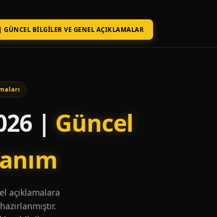
| GÜNCEL BILGILER VE GENEL AÇIKLAMALAR
maları
026 |
Güncel
lanım
nel açıklamalara
hazırlanmıştır.