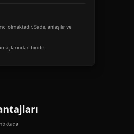
mcı olmaktadır. Sade, anlaşılır ve
amaçlarından biridir.
ntajları
k noktada