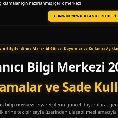
açıklamalar için hazırlanmış içerik merkezi
⚡ ONWIN 2026 KULLANICI REHBERI 
in Bilgilendirme Alanı • 🔐 Güncel Duyurular ve Kullanıcı Açıkla
nıcı Bilgi Merkezi 2
lamalar ve Sade Kul
ı bilgi merkezi
, ziyaretçilerin güncel duyurulara, ge
iklerine tek bir sayfa üzerinden ulaşabilmesi amacıyla 