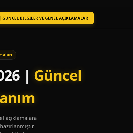
| GÜNCEL BILGILER VE GENEL AÇIKLAMALAR
maları
026 |
Güncel
lanım
nel açıklamalara
hazırlanmıştır.