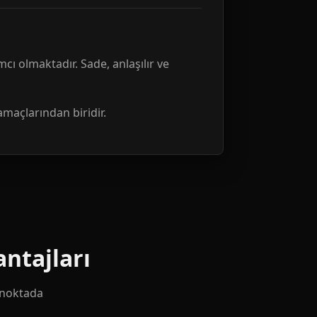
mcı olmaktadır. Sade, anlaşılır ve
amaçlarından biridir.
ntajları
k noktada