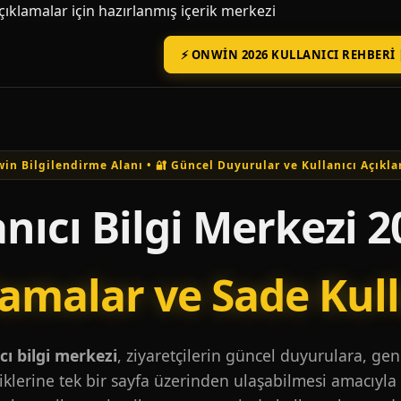
açıklamalar için hazırlanmış içerik merkezi
⚡ ONWIN 2026 KULLANICI REHBERI 
in Bilgilendirme Alanı • 🔐 Güncel Duyurular ve Kullanıcı Açıkla
nıcı Bilgi Merkezi 2
lamalar ve Sade Kul
ı bilgi merkezi
, ziyaretçilerin güncel duyurulara, ge
iklerine tek bir sayfa üzerinden ulaşabilmesi amacıyla 