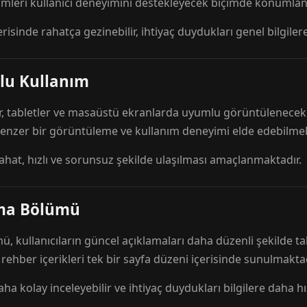
mleri kullanıcı deneyimini destekleyecek biçimde konumlandı
risinde rahatça gezinebilir, ihtiyaç duydukları genel bilgilere
lu Kullanım
r, tabletler ve masaüstü ekranlarda uyumlu görüntülenecek ş
 benzer bir görüntüleme ve kullanım deneyimi elde edebilmek
rahat, hızlı ve sorunsuz şekilde ulaşılması amaçlanmaktadır.
ama Bölümü
 kullanıcıların güncel açıklamaları daha düzenli şekilde ta
e rehber içerikleri tek bir sayfa düzeni içerisinde sunulmaktad
aha kolay inceleyebilir ve ihtiyaç duydukları bilgilere daha hızl