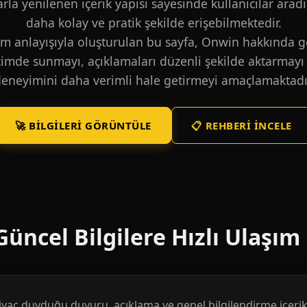
larla yenilenen içerik yapısı sayesinde kullanıcılar aradı
daha kolay ve pratik şekilde erişebilmektedir.
m anlayışıyla oluşturulan bu sayfa, Onwin hakkında ge
içimde sunmayı, açıklamaları düzenli şekilde aktarmayı 
eneyimini daha verimli hale getirmeyi amaçlamaktadı
🚀 BILGILERI GÖRÜNTÜLE
📋 REHBERI İNCELE
üncel Bilgilere Hızlı Ulaşım
htiyaç duyduğu duyuru, açıklama ve genel bilgilendirme içerikl