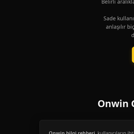
Belirli aralık
Sade kullanı
anlaşılır b
d
Onwin G
Onwin bilgi rehberi
, kullanıcıların i