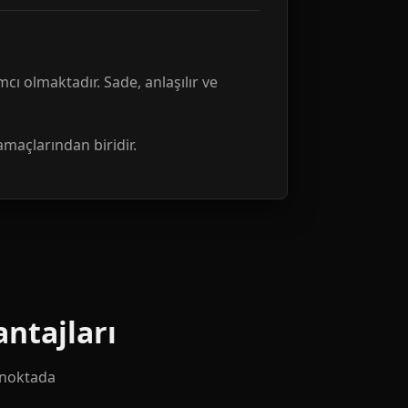
mcı olmaktadır. Sade, anlaşılır ve
amaçlarından biridir.
ntajları
k noktada