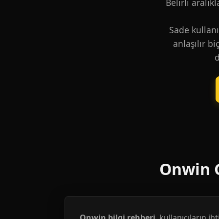
Belirli aralık
Sade kullanı
anlaşılır b
d
Onwin G
Onwin bilgi rehberi
, kullanıcıların i