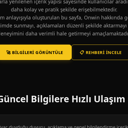
larla yenilenen içerik yapısı sayesinde kullanıcılar aradı
daha kolay ve pratik şekilde erişebilmektedir.
m anlayışıyla oluşturulan bu sayfa, Onwin hakkında ge
içimde sunmayı, açıklamaları düzenli şekilde aktarmayı 
eneyimini daha verimli hale getirmeyi amaçlamaktadı
🚀 BILGILERI GÖRÜNTÜLE
📋 REHBERI İNCELE
üncel Bilgilere Hızlı Ulaşım
htiyaç duyduğu duyuru, açıklama ve genel bilgilendirme içerikl