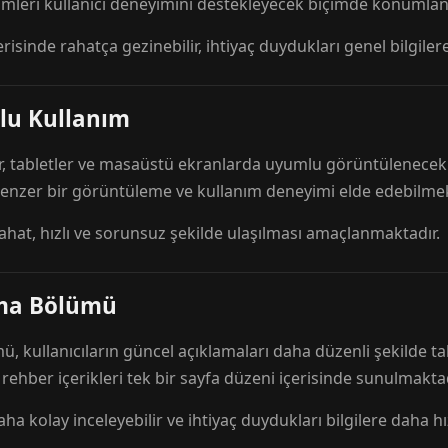
mleri kullanıcı deneyimini destekleyecek biçimde konumlandı
risinde rahatça gezinebilir, ihtiyaç duydukları genel bilgilere
lu Kullanım
r, tabletler ve masaüstü ekranlarda uyumlu görüntülenecek ş
 benzer bir görüntüleme ve kullanım deneyimi elde edebilmek
rahat, hızlı ve sorunsuz şekilde ulaşılması amaçlanmaktadır.
ama Bölümü
 kullanıcıların güncel açıklamaları daha düzenli şekilde ta
e rehber içerikleri tek bir sayfa düzeni içerisinde sunulmaktad
aha kolay inceleyebilir ve ihtiyaç duydukları bilgilere daha hızl