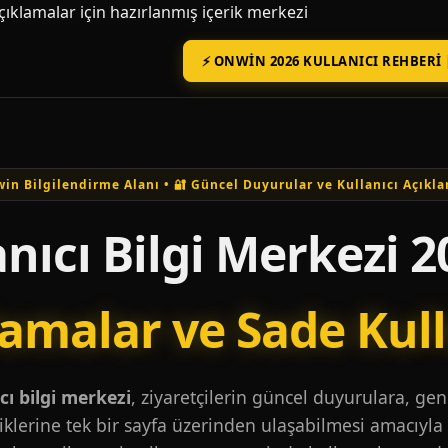
açıklamalar için hazırlanmış içerik merkezi
⚡ ONWIN 2026 KULLANICI REHBERI 
in Bilgilendirme Alanı • 🔐 Güncel Duyurular ve Kullanıcı Açıkla
nıcı Bilgi Merkezi 2
lamalar ve Sade Kul
ı bilgi merkezi
, ziyaretçilerin güncel duyurulara, ge
iklerine tek bir sayfa üzerinden ulaşabilmesi amacıyla 