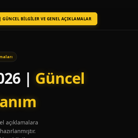
| GÜNCEL BILGILER VE GENEL AÇIKLAMALAR
maları
026 |
Güncel
lanım
nel açıklamalara
hazırlanmıştır.