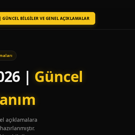
| GÜNCEL BILGILER VE GENEL AÇIKLAMALAR
maları
026 |
Güncel
lanım
nel açıklamalara
hazırlanmıştır.