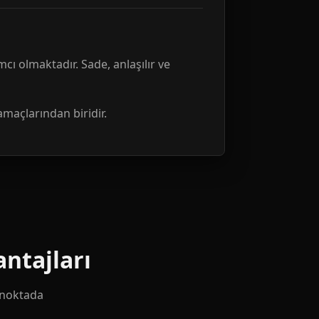
mcı olmaktadır. Sade, anlaşılır ve
amaçlarından biridir.
ntajları
k noktada