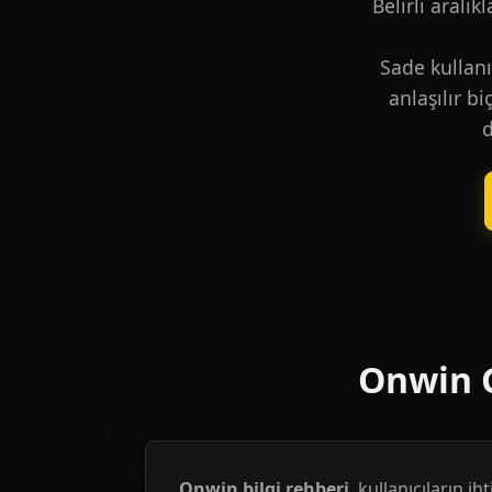
Belirli aralık
Sade kullanı
anlaşılır b
d
Onwin G
Onwin bilgi rehberi
, kullanıcıların i