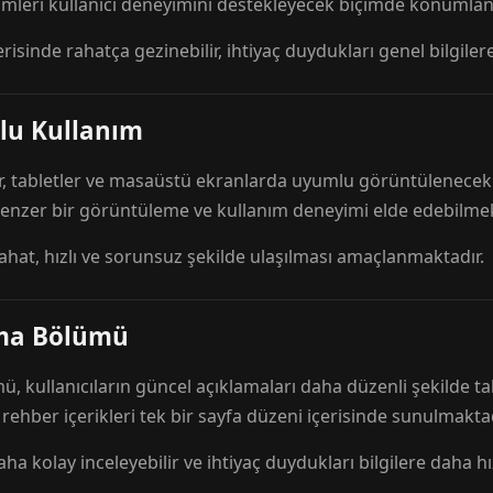
mleri kullanıcı deneyimini destekleyecek biçimde konumlandı
risinde rahatça gezinebilir, ihtiyaç duydukları genel bilgilere
lu Kullanım
r, tabletler ve masaüstü ekranlarda uyumlu görüntülenecek ş
 benzer bir görüntüleme ve kullanım deneyimi elde edebilmek
rahat, hızlı ve sorunsuz şekilde ulaşılması amaçlanmaktadır.
ama Bölümü
 kullanıcıların güncel açıklamaları daha düzenli şekilde ta
e rehber içerikleri tek bir sayfa düzeni içerisinde sunulmaktad
aha kolay inceleyebilir ve ihtiyaç duydukları bilgilere daha hızl