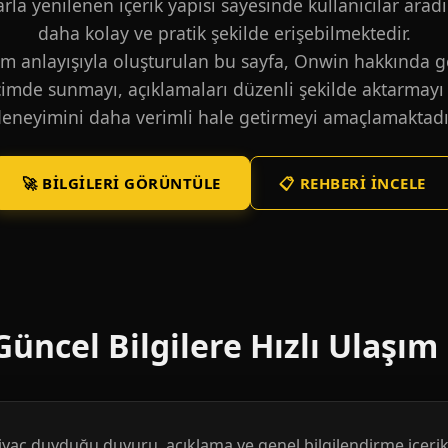
larla yenilenen içerik yapısı sayesinde kullanıcılar aradı
daha kolay ve pratik şekilde erişebilmektedir.
m anlayışıyla oluşturulan bu sayfa, Onwin hakkında ge
içimde sunmayı, açıklamaları düzenli şekilde aktarmayı 
eneyimini daha verimli hale getirmeyi amaçlamaktadı
🚀 BILGILERI GÖRÜNTÜLE
📋 REHBERI İNCELE
üncel Bilgilere Hızlı Ulaşım
htiyaç duyduğu duyuru, açıklama ve genel bilgilendirme içerikl