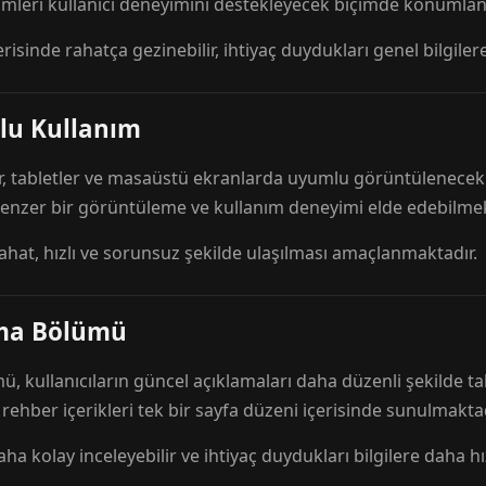
mleri kullanıcı deneyimini destekleyecek biçimde konumlandı
risinde rahatça gezinebilir, ihtiyaç duydukları genel bilgilere
lu Kullanım
r, tabletler ve masaüstü ekranlarda uyumlu görüntülenecek ş
 benzer bir görüntüleme ve kullanım deneyimi elde edebilmek
rahat, hızlı ve sorunsuz şekilde ulaşılması amaçlanmaktadır.
ama Bölümü
 kullanıcıların güncel açıklamaları daha düzenli şekilde ta
e rehber içerikleri tek bir sayfa düzeni içerisinde sunulmaktad
aha kolay inceleyebilir ve ihtiyaç duydukları bilgilere daha hızl