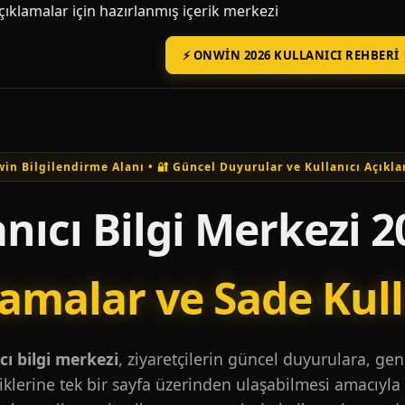
açıklamalar için hazırlanmış içerik merkezi
⚡ ONWIN 2026 KULLANICI REHBERI 
in Bilgilendirme Alanı • 🔐 Güncel Duyurular ve Kullanıcı Açıkla
nıcı Bilgi Merkezi 2
lamalar ve Sade Kul
ı bilgi merkezi
, ziyaretçilerin güncel duyurulara, ge
iklerine tek bir sayfa üzerinden ulaşabilmesi amacıyla 