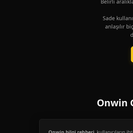
Belirli aralık
Sade kullanı
anlaşılır b
d
Onwin G
Onwin bilgi rehberi
, kullanıcıların i