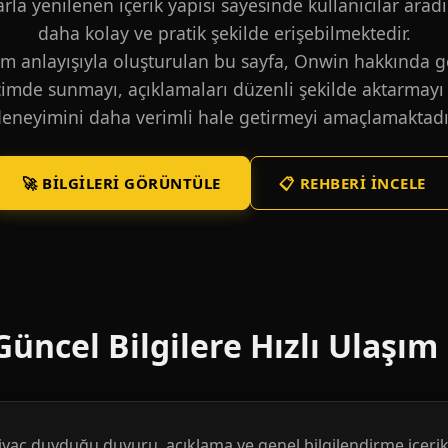
larla yenilenen içerik yapısı sayesinde kullanıcılar aradı
daha kolay ve pratik şekilde erişebilmektedir.
m anlayışıyla oluşturulan bu sayfa, Onwin hakkında ge
içimde sunmayı, açıklamaları düzenli şekilde aktarmayı 
eneyimini daha verimli hale getirmeyi amaçlamaktadı
🚀 BILGILERI GÖRÜNTÜLE
📋 REHBERI İNCELE
üncel Bilgilere Hızlı Ulaşım
htiyaç duyduğu duyuru, açıklama ve genel bilgilendirme içerikl