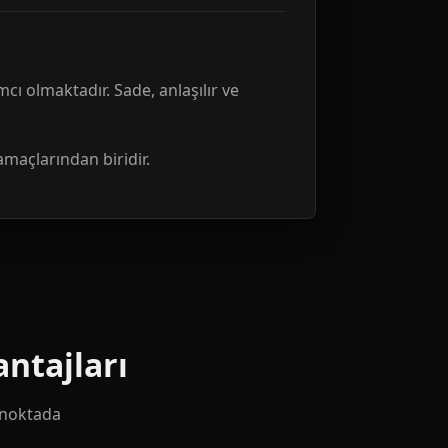
mcı olmaktadır. Sade, anlaşılır ve
amaçlarından biridir.
ntajları
k noktada