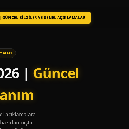
| GÜNCEL BILGILER VE GENEL AÇIKLAMALAR
maları
026 |
Güncel
lanım
nel açıklamalara
hazırlanmıştır.