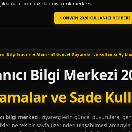
açıklamalar için hazırlanmış içerik merkezi
⚡ ONWIN 2026 KULLANICI REHBERI 
in Bilgilendirme Alanı • 🔐 Güncel Duyurular ve Kullanıcı Açıkla
nıcı Bilgi Merkezi 2
lamalar ve Sade Kul
ı bilgi merkezi
, ziyaretçilerin güncel duyurulara, ge
iklerine tek bir sayfa üzerinden ulaşabilmesi amacıyla 