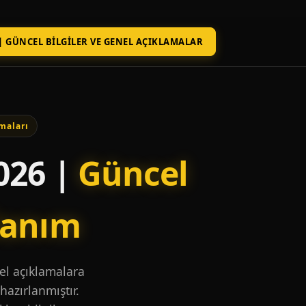
| GÜNCEL BILGILER VE GENEL AÇIKLAMALAR
maları
026 |
Güncel
lanım
nel açıklamalara
hazırlanmıştır.