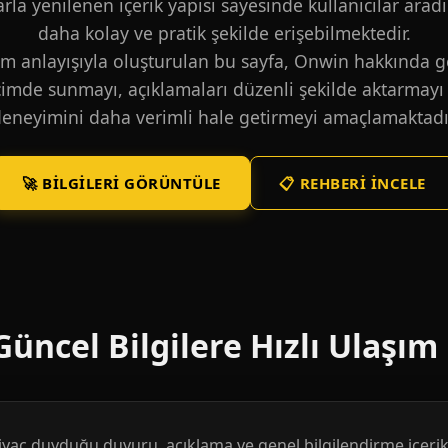
larla yenilenen içerik yapısı sayesinde kullanıcılar aradı
daha kolay ve pratik şekilde erişebilmektedir.
m anlayışıyla oluşturulan bu sayfa, Onwin hakkında ge
içimde sunmayı, açıklamaları düzenli şekilde aktarmayı 
eneyimini daha verimli hale getirmeyi amaçlamaktadı
🚀 BILGILERI GÖRÜNTÜLE
📋 REHBERI İNCELE
üncel Bilgilere Hızlı Ulaşım
htiyaç duyduğu duyuru, açıklama ve genel bilgilendirme içerikl