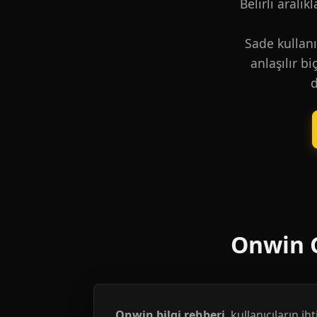
Belirli aralık
Sade kullanı
anlaşılır b
d
Onwin G
Onwin bilgi rehberi
, kullanıcıların i