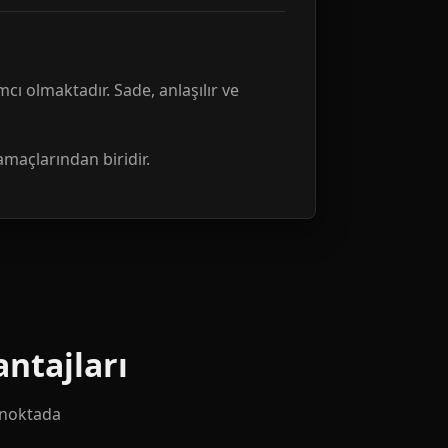
mcı olmaktadır. Sade, anlaşılır ve
amaçlarından biridir.
ntajları
k noktada