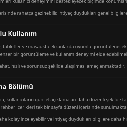
mleri kullanıcı deneyimini destekleyecek biçimde konumlandı
risinde rahatça gezinebilir, ihtiyaç duydukları genel bilgilere
lu Kullanım
r, tabletler ve masaüstü ekranlarda uyumlu görüntülenecek ş
 benzer bir görüntüleme ve kullanım deneyimi elde edebilmek
rahat, hızlı ve sorunsuz şekilde ulaşılması amaçlanmaktadır.
ama Bölümü
 kullanıcıların güncel açıklamaları daha düzenli şekilde ta
e rehber içerikleri tek bir sayfa düzeni içerisinde sunulmaktad
aha kolay inceleyebilir ve ihtiyaç duydukları bilgilere daha hızl