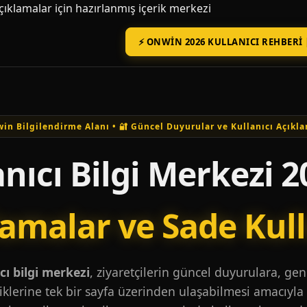
açıklamalar için hazırlanmış içerik merkezi
⚡ ONWIN 2026 KULLANICI REHBERI 
in Bilgilendirme Alanı • 🔐 Güncel Duyurular ve Kullanıcı Açıkla
nıcı Bilgi Merkezi 2
lamalar ve Sade Kul
ı bilgi merkezi
, ziyaretçilerin güncel duyurulara, ge
iklerine tek bir sayfa üzerinden ulaşabilmesi amacıyla 