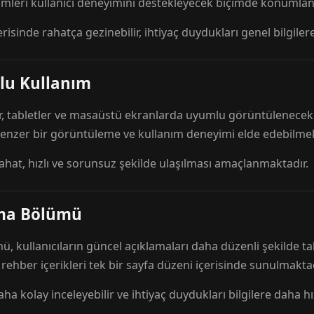
mleri kullanıcı deneyimini destekleyecek biçimde konumlandı
risinde rahatça gezinebilir, ihtiyaç duydukları genel bilgilere
lu Kullanım
r, tabletler ve masaüstü ekranlarda uyumlu görüntülenecek ş
 benzer bir görüntüleme ve kullanım deneyimi elde edebilmek
rahat, hızlı ve sorunsuz şekilde ulaşılması amaçlanmaktadır.
ama Bölümü
 kullanıcıların güncel açıklamaları daha düzenli şekilde ta
e rehber içerikleri tek bir sayfa düzeni içerisinde sunulmaktad
aha kolay inceleyebilir ve ihtiyaç duydukları bilgilere daha hızl