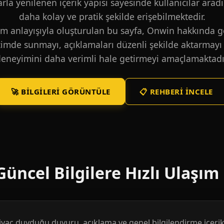
larla yenilenen içerik yapısı sayesinde kullanıcılar aradı
daha kolay ve pratik şekilde erişebilmektedir.
m anlayışıyla oluşturulan bu sayfa, Onwin hakkında ge
içimde sunmayı, açıklamaları düzenli şekilde aktarmayı 
eneyimini daha verimli hale getirmeyi amaçlamaktadı
🚀 BILGILERI GÖRÜNTÜLE
📋 REHBERI İNCELE
üncel Bilgilere Hızlı Ulaşım
htiyaç duyduğu duyuru, açıklama ve genel bilgilendirme içerikl