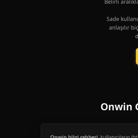
Belirli aralık
Sade kullanı
anlaşılır b
d
Onwin G
Onwin bilgi rehberi
, kullanıcıların i