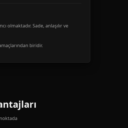
mcı olmaktadır. Sade, anlaşılır ve
amaçlarından biridir.
ntajları
k noktada