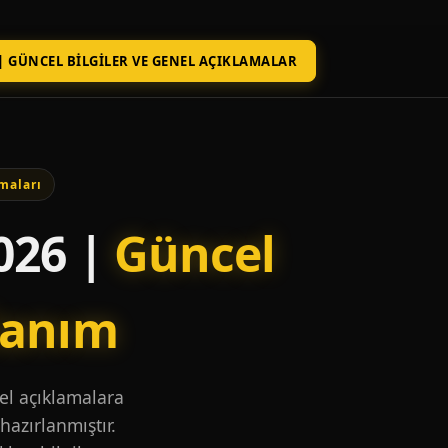
| GÜNCEL BILGILER VE GENEL AÇIKLAMALAR
maları
026 |
Güncel
lanım
nel açıklamalara
hazırlanmıştır.