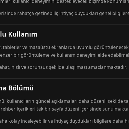
mleri kullanıcı deneyimini destekleyecek biçimde konumlandı
risinde rahatça gezinebilir, ihtiyaç duydukları genel bilgilere
lu Kullanım
r, tabletler ve masaüstü ekranlarda uyumlu görüntülenecek ş
 benzer bir görüntüleme ve kullanım deneyimi elde edebilmek
rahat, hızlı ve sorunsuz şekilde ulaşılması amaçlanmaktadır.
ama Bölümü
 kullanıcıların güncel açıklamaları daha düzenli şekilde ta
e rehber içerikleri tek bir sayfa düzeni içerisinde sunulmaktad
aha kolay inceleyebilir ve ihtiyaç duydukları bilgilere daha hızl