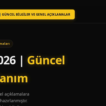
| GÜNCEL BILGILER VE GENEL AÇIKLAMALAR
maları
026 |
Güncel
lanım
nel açıklamalara
hazırlanmıştır.