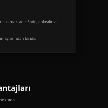
mcı olmaktadır. Sade, anlaşılır ve
amaçlarından biridir.
ntajları
k noktada