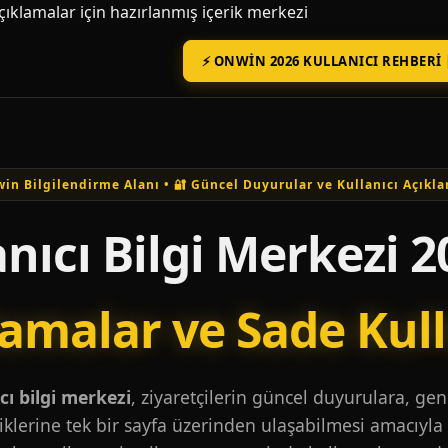
açıklamalar için hazırlanmış içerik merkezi
⚡ ONWIN 2026 KULLANICI REHBERI 
in Bilgilendirme Alanı • 🔐 Güncel Duyurular ve Kullanıcı Açıkla
nıcı Bilgi Merkezi 2
lamalar ve Sade Kul
ı bilgi merkezi
, ziyaretçilerin güncel duyurulara, ge
iklerine tek bir sayfa üzerinden ulaşabilmesi amacıyla 