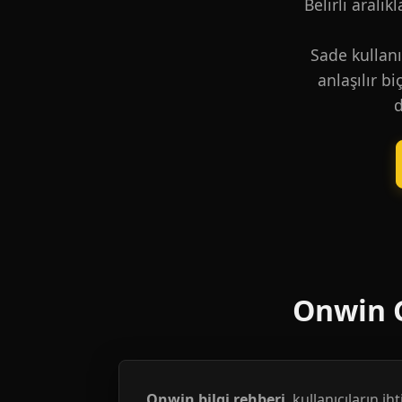
Belirli aralık
Sade kullanı
anlaşılır b
d
Onwin G
Onwin bilgi rehberi
, kullanıcıların i