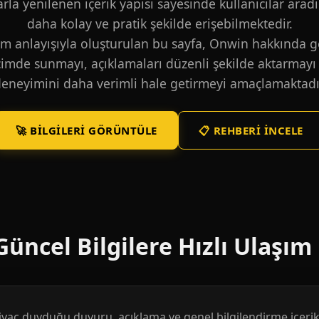
larla yenilenen içerik yapısı sayesinde kullanıcılar aradı
daha kolay ve pratik şekilde erişebilmektedir.
m anlayışıyla oluşturulan bu sayfa, Onwin hakkında ge
içimde sunmayı, açıklamaları düzenli şekilde aktarmayı 
eneyimini daha verimli hale getirmeyi amaçlamaktadı
🚀 BILGILERI GÖRÜNTÜLE
📋 REHBERI İNCELE
üncel Bilgilere Hızlı Ulaşım
htiyaç duyduğu duyuru, açıklama ve genel bilgilendirme içerikl