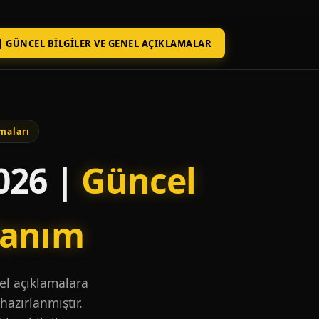
| GÜNCEL BILGILER VE GENEL AÇIKLAMALAR
maları
026 |
Güncel
lanım
nel açıklamalara
hazırlanmıştır.