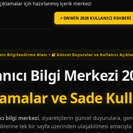
açıklamalar için hazırlanmış içerik merkezi
⚡ ONWIN 2026 KULLANICI REHBERI 
in Bilgilendirme Alanı • 🔐 Güncel Duyurular ve Kullanıcı Açıkla
nıcı Bilgi Merkezi 2
lamalar ve Sade Kul
ı bilgi merkezi
, ziyaretçilerin güncel duyurulara, ge
iklerine tek bir sayfa üzerinden ulaşabilmesi amacıyla 