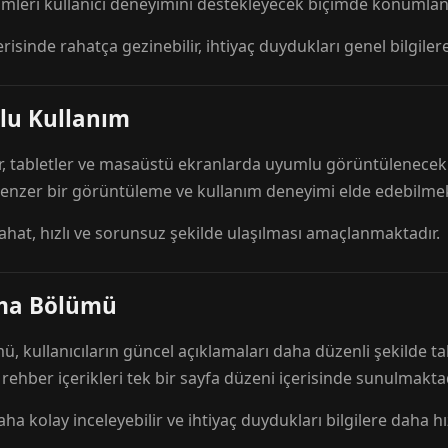
mleri kullanıcı deneyimini destekleyecek biçimde konumlandı
risinde rahatça gezinebilir, ihtiyaç duydukları genel bilgilere
lu Kullanım
r, tabletler ve masaüstü ekranlarda uyumlu görüntülenecek ş
 benzer bir görüntüleme ve kullanım deneyimi elde edebilmek
rahat, hızlı ve sorunsuz şekilde ulaşılması amaçlanmaktadır.
ama Bölümü
 kullanıcıların güncel açıklamaları daha düzenli şekilde ta
e rehber içerikleri tek bir sayfa düzeni içerisinde sunulmaktad
aha kolay inceleyebilir ve ihtiyaç duydukları bilgilere daha hızl