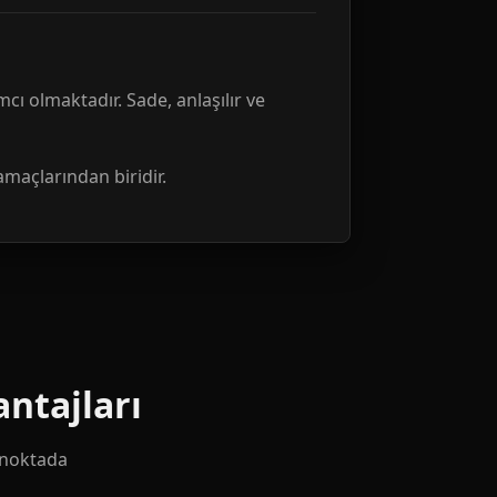
mcı olmaktadır. Sade, anlaşılır ve
amaçlarından biridir.
ntajları
k noktada