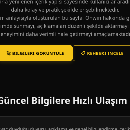
larla yenilenen içerik yapısı sayesinde kullanıcılar aradı
daha kolay ve pratik şekilde erişebilmektedir.
m anlayışıyla oluşturulan bu sayfa, Onwin hakkında ge
içimde sunmayı, açıklamaları düzenli şekilde aktarmayı 
eneyimini daha verimli hale getirmeyi amaçlamaktadı
🚀 BILGILERI GÖRÜNTÜLE
📋 REHBERI İNCELE
üncel Bilgilere Hızlı Ulaşım
htiyaç duyduğu duyuru, açıklama ve genel bilgilendirme içerikl