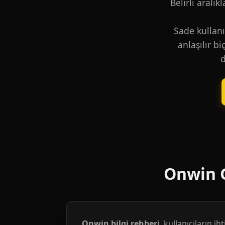
Belirli aralık
Sade kullanı
anlaşılır b
d
Onwin G
Onwin bilgi rehberi
, kullanıcıların i