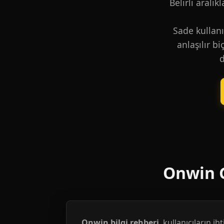
Belirli aralık
Sade kullanı
anlaşılır b
d
Onwin G
Onwin bilgi rehberi
, kullanıcıların i