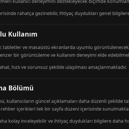
mleri kullanıcı deneyimini destekleyecek biçimde konumlandı
risinde rahatça gezinebilir, ihtiyaç duydukları genel bilgilere
lu Kullanım
r, tabletler ve masaüstü ekranlarda uyumlu görüntülenecek ş
 benzer bir görüntüleme ve kullanım deneyimi elde edebilmek
rahat, hızlı ve sorunsuz şekilde ulaşılması amaçlanmaktadır.
ama Bölümü
 kullanıcıların güncel açıklamaları daha düzenli şekilde ta
e rehber içerikleri tek bir sayfa düzeni içerisinde sunulmaktad
aha kolay inceleyebilir ve ihtiyaç duydukları bilgilere daha hızl