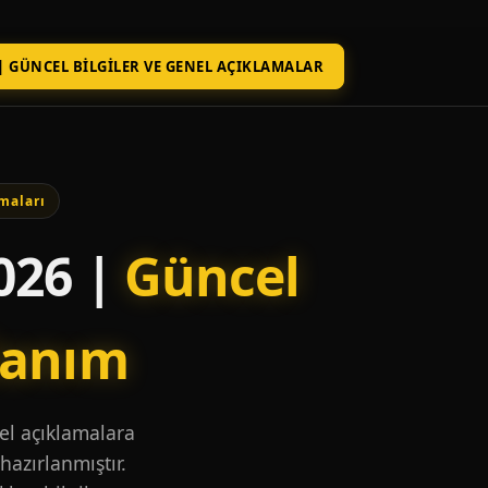
| GÜNCEL BILGILER VE GENEL AÇIKLAMALAR
maları
026 |
Güncel
lanım
nel açıklamalara
hazırlanmıştır.