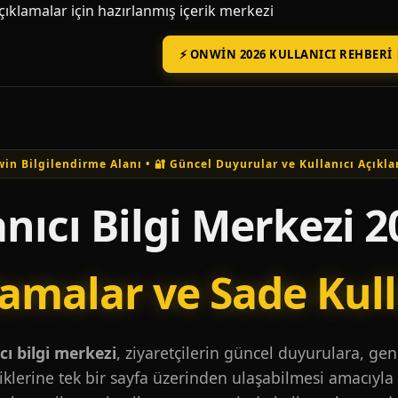
açıklamalar için hazırlanmış içerik merkezi
⚡ ONWIN 2026 KULLANICI REHBERI 
in Bilgilendirme Alanı • 🔐 Güncel Duyurular ve Kullanıcı Açıkla
nıcı Bilgi Merkezi 2
lamalar ve Sade Kul
ı bilgi merkezi
, ziyaretçilerin güncel duyurulara, ge
iklerine tek bir sayfa üzerinden ulaşabilmesi amacıyla 