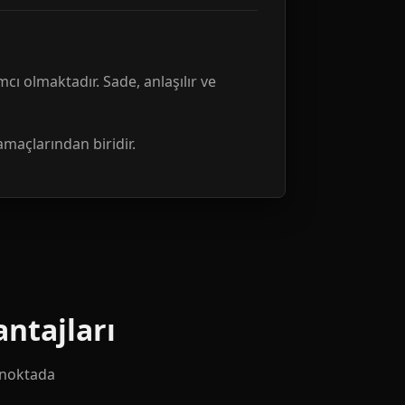
mcı olmaktadır. Sade, anlaşılır ve
amaçlarından biridir.
ntajları
k noktada