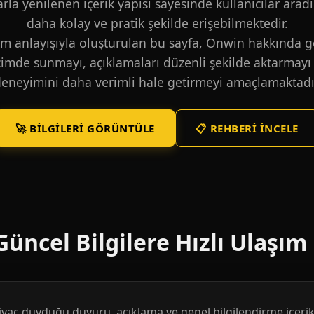
larla yenilenen içerik yapısı sayesinde kullanıcılar aradı
daha kolay ve pratik şekilde erişebilmektedir.
m anlayışıyla oluşturulan bu sayfa, Onwin hakkında ge
içimde sunmayı, açıklamaları düzenli şekilde aktarmayı 
eneyimini daha verimli hale getirmeyi amaçlamaktadı
🚀 BILGILERI GÖRÜNTÜLE
📋 REHBERI İNCELE
üncel Bilgilere Hızlı Ulaşım
htiyaç duyduğu duyuru, açıklama ve genel bilgilendirme içerikl