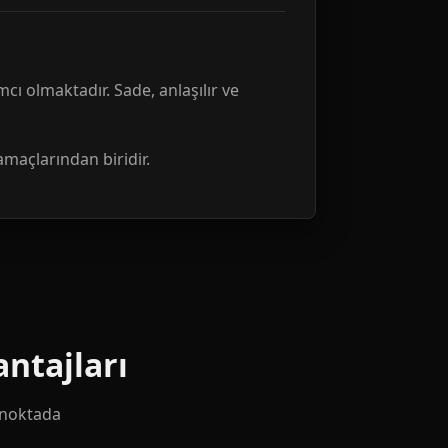
mcı olmaktadır. Sade, anlaşılır ve
amaçlarından biridir.
ntajları
k noktada