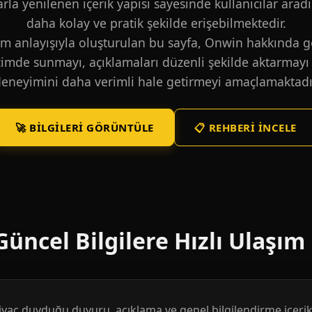
larla yenilenen içerik yapısı sayesinde kullanıcılar aradı
daha kolay ve pratik şekilde erişebilmektedir.
m anlayışıyla oluşturulan bu sayfa, Onwin hakkında ge
içimde sunmayı, açıklamaları düzenli şekilde aktarmayı 
eneyimini daha verimli hale getirmeyi amaçlamaktadı
🚀 BILGILERI GÖRÜNTÜLE
📋 REHBERI İNCELE
üncel Bilgilere Hızlı Ulaşım
htiyaç duyduğu duyuru, açıklama ve genel bilgilendirme içerikl