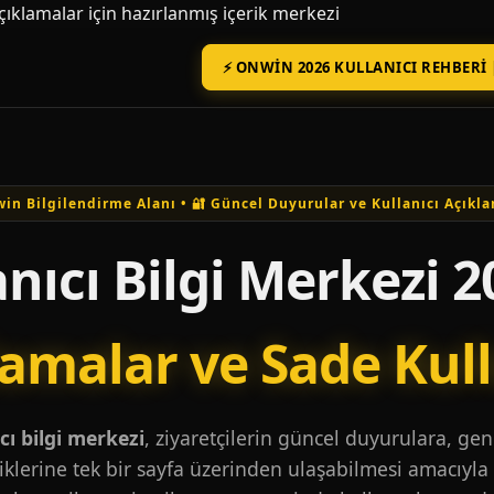
açıklamalar için hazırlanmış içerik merkezi
⚡ ONWIN 2026 KULLANICI REHBERI 
in Bilgilendirme Alanı • 🔐 Güncel Duyurular ve Kullanıcı Açıkla
nıcı Bilgi Merkezi 2
lamalar ve Sade Kul
ı bilgi merkezi
, ziyaretçilerin güncel duyurulara, ge
iklerine tek bir sayfa üzerinden ulaşabilmesi amacıyla 