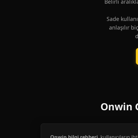
Belirli aralık
Sade kullanı
anlaşılır b
d
Onwin G
Onwin bilgi rehberi
, kullanıcıların i