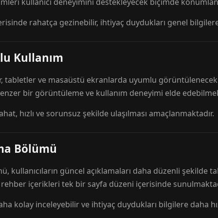
mleri kullanıcı deneyimini destekleyecek biçimde konumlandı
risinde rahatça gezinebilir, ihtiyaç duydukları genel bilgilere
lu Kullanım
r, tabletler ve masaüstü ekranlarda uyumlu görüntülenecek ş
 benzer bir görüntüleme ve kullanım deneyimi elde edebilmek
rahat, hızlı ve sorunsuz şekilde ulaşılması amaçlanmaktadır.
ama Bölümü
 kullanıcıların güncel açıklamaları daha düzenli şekilde ta
e rehber içerikleri tek bir sayfa düzeni içerisinde sunulmaktad
aha kolay inceleyebilir ve ihtiyaç duydukları bilgilere daha hızl