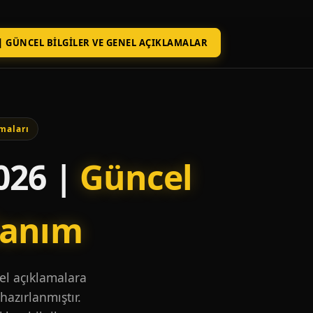
| GÜNCEL BILGILER VE GENEL AÇIKLAMALAR
maları
026 |
Güncel
lanım
nel açıklamalara
hazırlanmıştır.