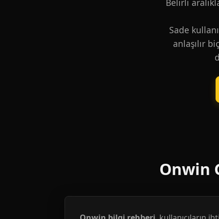
Belirli aralık
Sade kullanı
anlaşılır b
d
Onwin G
Onwin bilgi rehberi
, kullanıcıların i