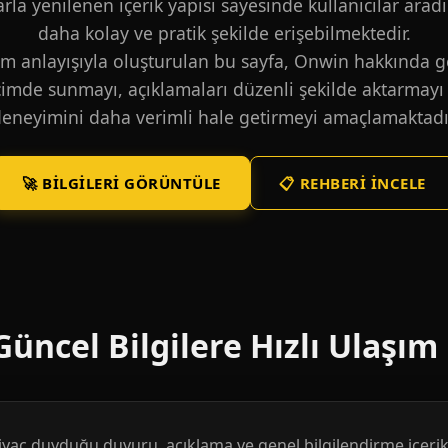
larla yenilenen içerik yapısı sayesinde kullanıcılar aradı
daha kolay ve pratik şekilde erişebilmektedir.
m anlayışıyla oluşturulan bu sayfa, Onwin hakkında ge
içimde sunmayı, açıklamaları düzenli şekilde aktarmayı 
eneyimini daha verimli hale getirmeyi amaçlamaktadı
🚀 BILGILERI GÖRÜNTÜLE
📋 REHBERI İNCELE
üncel Bilgilere Hızlı Ulaşım
htiyaç duyduğu duyuru, açıklama ve genel bilgilendirme içerikl