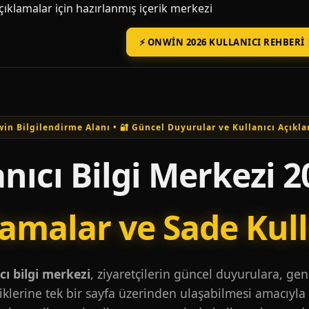
açıklamalar için hazırlanmış içerik merkezi
⚡ ONWIN 2026 KULLANICI REHBERI 
in Bilgilendirme Alanı • 🔐 Güncel Duyurular ve Kullanıcı Açıkla
nıcı Bilgi Merkezi 2
lamalar ve Sade Kul
ı bilgi merkezi
, ziyaretçilerin güncel duyurulara, ge
iklerine tek bir sayfa üzerinden ulaşabilmesi amacıyla 