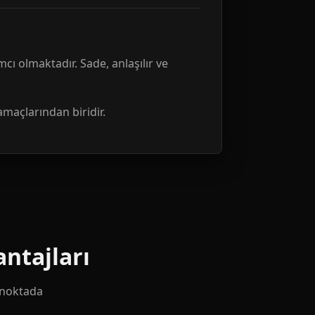
mcı olmaktadır. Sade, anlaşılır ve
amaçlarından biridir.
ntajları
k noktada