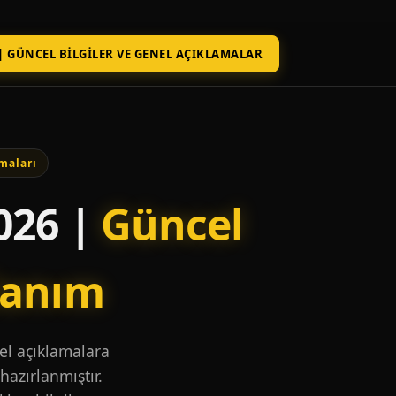
| GÜNCEL BILGILER VE GENEL AÇIKLAMALAR
maları
026 |
Güncel
lanım
nel açıklamalara
hazırlanmıştır.