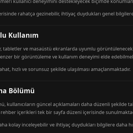
mleri kullanıcı deneyimini destekleyecek biçimde konumlandı
risinde rahatça gezinebilir, ihtiyaç duydukları genel bilgilere
lu Kullanım
r, tabletler ve masaüstü ekranlarda uyumlu görüntülenecek ş
 benzer bir görüntüleme ve kullanım deneyimi elde edebilmek
rahat, hızlı ve sorunsuz şekilde ulaşılması amaçlanmaktadır.
ama Bölümü
 kullanıcıların güncel açıklamaları daha düzenli şekilde ta
e rehber içerikleri tek bir sayfa düzeni içerisinde sunulmaktad
aha kolay inceleyebilir ve ihtiyaç duydukları bilgilere daha hızl