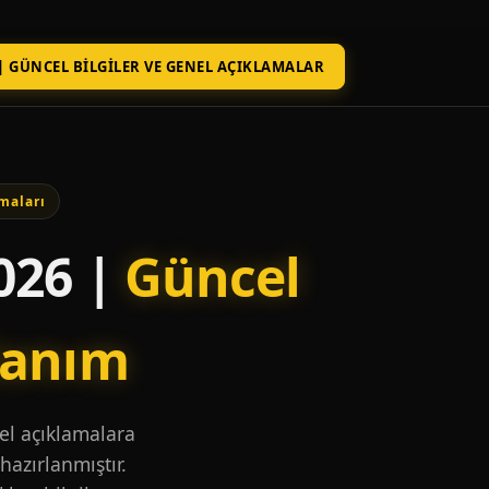
| GÜNCEL BILGILER VE GENEL AÇIKLAMALAR
maları
026 |
Güncel
lanım
nel açıklamalara
hazırlanmıştır.