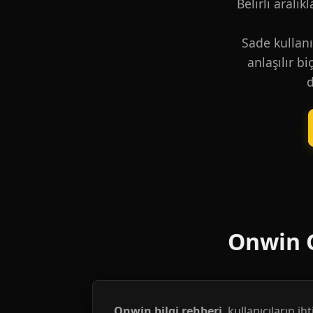
Belirli aralık
Sade kullanı
anlaşılır b
d
Onwin G
Onwin bilgi rehberi
, kullanıcıların i