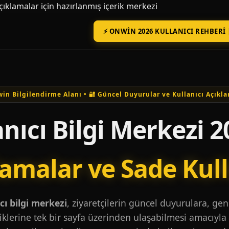
açıklamalar için hazırlanmış içerik merkezi
⚡ ONWIN 2026 KULLANICI REHBERI 
in Bilgilendirme Alanı • 🔐 Güncel Duyurular ve Kullanıcı Açıkla
nıcı Bilgi Merkezi 2
lamalar ve Sade Kul
ı bilgi merkezi
, ziyaretçilerin güncel duyurulara, ge
iklerine tek bir sayfa üzerinden ulaşabilmesi amacıyla 