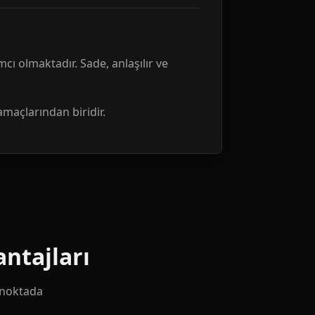
mcı olmaktadır. Sade, anlaşılır ve
amaçlarından biridir.
ntajları
k noktada