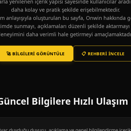
larla yenilenen içerik yapısı sayesinde kullanıcılar aradı
daha kolay ve pratik şekilde erişebilmektedir.
m anlayışıyla oluşturulan bu sayfa, Onwin hakkında ge
içimde sunmayı, açıklamaları düzenli şekilde aktarmayı 
eneyimini daha verimli hale getirmeyi amaçlamaktadı
🚀 BILGILERI GÖRÜNTÜLE
📋 REHBERI İNCELE
üncel Bilgilere Hızlı Ulaşım
htiyaç duyduğu duyuru, açıklama ve genel bilgilendirme içerikl