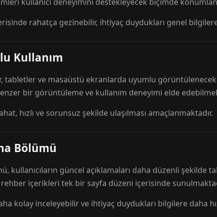
mleri kullanıcı deneyimini destekleyecek biçimde konumlandı
risinde rahatça gezinebilir, ihtiyaç duydukları genel bilgilere
lu Kullanım
r, tabletler ve masaüstü ekranlarda uyumlu görüntülenecek ş
 benzer bir görüntüleme ve kullanım deneyimi elde edebilmek
rahat, hızlı ve sorunsuz şekilde ulaşılması amaçlanmaktadır.
ama Bölümü
 kullanıcıların güncel açıklamaları daha düzenli şekilde ta
e rehber içerikleri tek bir sayfa düzeni içerisinde sunulmaktad
aha kolay inceleyebilir ve ihtiyaç duydukları bilgilere daha hızl