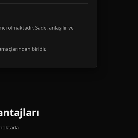
mcı olmaktadır. Sade, anlaşılır ve
amaçlarından biridir.
ntajları
k noktada