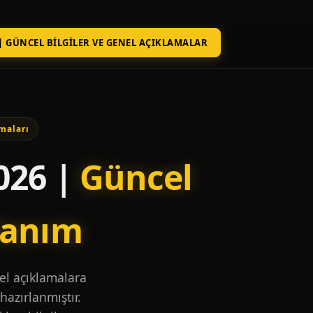
| GÜNCEL BILGILER VE GENEL AÇIKLAMALAR
maları
026 |
Güncel
lanım
nel açıklamalara
hazırlanmıştır.