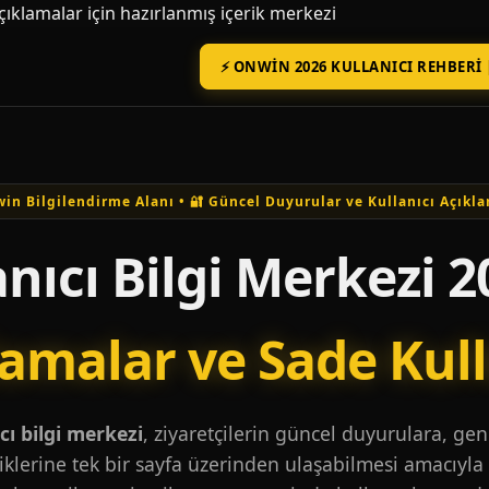
açıklamalar için hazırlanmış içerik merkezi
⚡ ONWIN 2026 KULLANICI REHBERI 
in Bilgilendirme Alanı • 🔐 Güncel Duyurular ve Kullanıcı Açıkla
nıcı Bilgi Merkezi 2
lamalar ve Sade Kul
ı bilgi merkezi
, ziyaretçilerin güncel duyurulara, ge
iklerine tek bir sayfa üzerinden ulaşabilmesi amacıyla 