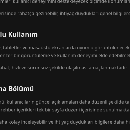
mleri kullanıcı deneyimini destekleyecek biçimde konumlandı
risinde rahatça gezinebilir, ihtiyaç duydukları genel bilgilere
lu Kullanım
r, tabletler ve masaüstü ekranlarda uyumlu görüntülenecek ş
 benzer bir görüntüleme ve kullanım deneyimi elde edebilmek
rahat, hızlı ve sorunsuz şekilde ulaşılması amaçlanmaktadır.
ama Bölümü
 kullanıcıların güncel açıklamaları daha düzenli şekilde ta
e rehber içerikleri tek bir sayfa düzeni içerisinde sunulmaktad
aha kolay inceleyebilir ve ihtiyaç duydukları bilgilere daha hızl