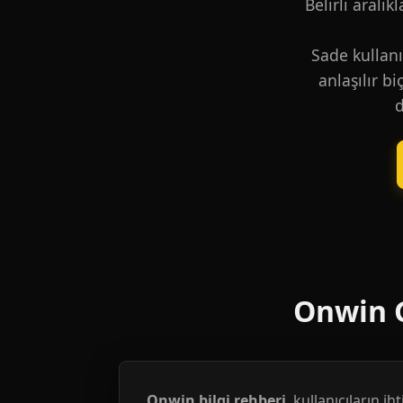
Belirli aralık
Sade kullanı
anlaşılır b
d
Onwin G
Onwin bilgi rehberi
, kullanıcıların i