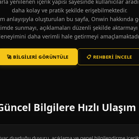
larla yenilenen içerik yapısı sayesinde kullanıcılar aradı
daha kolay ve pratik şekilde erişebilmektedir.
m anlayışıyla oluşturulan bu sayfa, Onwin hakkında ge
içimde sunmayı, açıklamaları düzenli şekilde aktarmayı 
eneyimini daha verimli hale getirmeyi amaçlamaktadı
🚀 BILGILERI GÖRÜNTÜLE
📋 REHBERI İNCELE
üncel Bilgilere Hızlı Ulaşım
htiyaç duyduğu duyuru, açıklama ve genel bilgilendirme içerikl