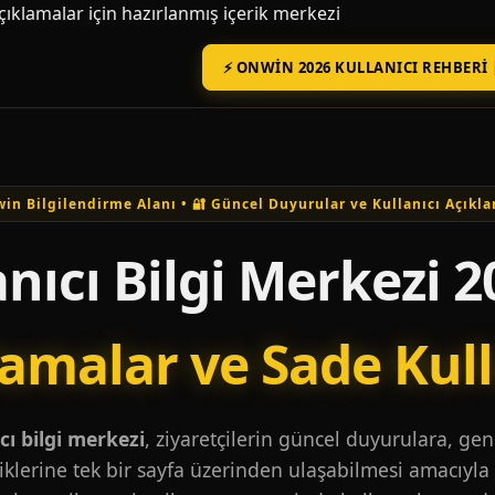
açıklamalar için hazırlanmış içerik merkezi
⚡ ONWIN 2026 KULLANICI REHBERI 
in Bilgilendirme Alanı • 🔐 Güncel Duyurular ve Kullanıcı Açıkla
nıcı Bilgi Merkezi 2
lamalar ve Sade Kul
ı bilgi merkezi
, ziyaretçilerin güncel duyurulara, ge
iklerine tek bir sayfa üzerinden ulaşabilmesi amacıyla 