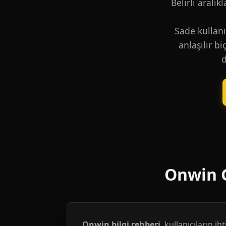
Belirli aralık
Sade kullanı
anlaşılır b
d
Onwin G
Onwin bilgi rehberi
, kullanıcıların i