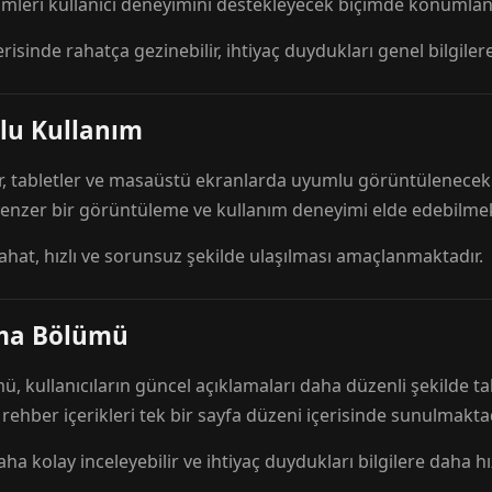
mleri kullanıcı deneyimini destekleyecek biçimde konumlandı
risinde rahatça gezinebilir, ihtiyaç duydukları genel bilgilere
lu Kullanım
r, tabletler ve masaüstü ekranlarda uyumlu görüntülenecek ş
 benzer bir görüntüleme ve kullanım deneyimi elde edebilmek
rahat, hızlı ve sorunsuz şekilde ulaşılması amaçlanmaktadır.
ama Bölümü
 kullanıcıların güncel açıklamaları daha düzenli şekilde ta
e rehber içerikleri tek bir sayfa düzeni içerisinde sunulmaktad
aha kolay inceleyebilir ve ihtiyaç duydukları bilgilere daha hızl