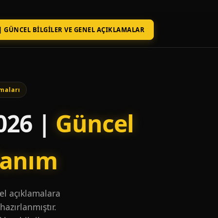
| GÜNCEL BILGILER VE GENEL AÇIKLAMALAR
maları
026 |
Güncel
lanım
nel açıklamalara
hazırlanmıştır.