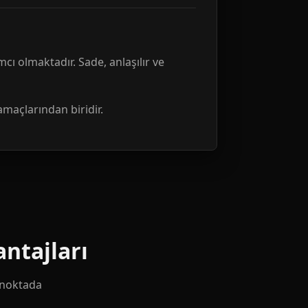
mcı olmaktadır. Sade, anlaşılır ve
amaçlarından biridir.
ntajları
k noktada