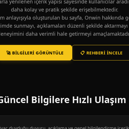
larla yenilenen içerik yapısı sayesinde kullanıcılar aradı
daha kolay ve pratik şekilde erişebilmektedir.
m anlayışıyla oluşturulan bu sayfa, Onwin hakkında ge
içimde sunmayı, açıklamaları düzenli şekilde aktarmayı 
eneyimini daha verimli hale getirmeyi amaçlamaktadı
🚀 BILGILERI GÖRÜNTÜLE
📋 REHBERI İNCELE
üncel Bilgilere Hızlı Ulaşım
htiyaç duyduğu duyuru, açıklama ve genel bilgilendirme içerikl