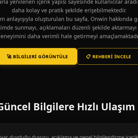
larla yenilenen içerik yapısı sayesinde kullanıcılar aradı
daha kolay ve pratik şekilde erişebilmektedir.
m anlayışıyla oluşturulan bu sayfa, Onwin hakkında ge
içimde sunmayı, açıklamaları düzenli şekilde aktarmayı 
eneyimini daha verimli hale getirmeyi amaçlamaktadı
🚀 BILGILERI GÖRÜNTÜLE
📋 REHBERI İNCELE
üncel Bilgilere Hızlı Ulaşım
htiyaç duyduğu duyuru, açıklama ve genel bilgilendirme içerikl