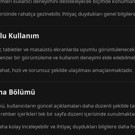
mleri kullanıcı deneyimini destekleyecek biçimde konumlandı
risinde rahatça gezinebilir, ihtiyaç duydukları genel bilgilere
lu Kullanım
r, tabletler ve masaüstü ekranlarda uyumlu görüntülenecek ş
 benzer bir görüntüleme ve kullanım deneyimi elde edebilmek
rahat, hızlı ve sorunsuz şekilde ulaşılması amaçlanmaktadır.
ama Bölümü
 kullanıcıların güncel açıklamaları daha düzenli şekilde ta
e rehber içerikleri tek bir sayfa düzeni içerisinde sunulmaktad
aha kolay inceleyebilir ve ihtiyaç duydukları bilgilere daha hızl