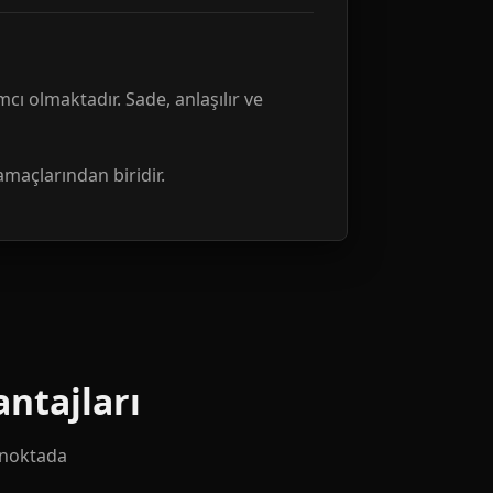
mcı olmaktadır. Sade, anlaşılır ve
amaçlarından biridir.
ntajları
k noktada