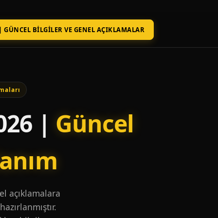
| GÜNCEL BILGILER VE GENEL AÇIKLAMALAR
maları
026 |
Güncel
lanım
nel açıklamalara
hazırlanmıştır.