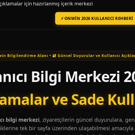
açıklamalar için hazırlanmış içerik merkezi
⚡ ONWIN 2026 KULLANICI REHBERI 
in Bilgilendirme Alanı • 🔐 Güncel Duyurular ve Kullanıcı Açıkla
nıcı Bilgi Merkezi 2
lamalar ve Sade Kul
ı bilgi merkezi
, ziyaretçilerin güncel duyurulara, ge
iklerine tek bir sayfa üzerinden ulaşabilmesi amacıyla 