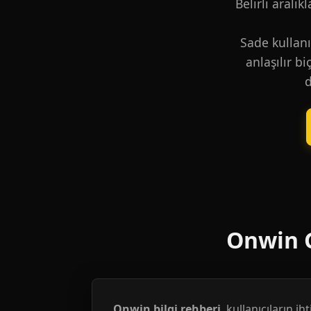
Belirli aralık
Sade kullanı
anlaşılır b
d
Onwin G
Onwin bilgi rehberi
, kullanıcıların i