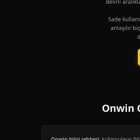
Belirli aralık
Sade kullanı
anlaşılır b
d
Onwin G
Onwin bilgi rehberi
, kullanıcıların i