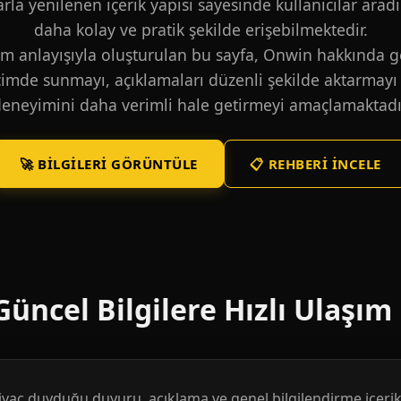
larla yenilenen içerik yapısı sayesinde kullanıcılar aradı
daha kolay ve pratik şekilde erişebilmektedir.
m anlayışıyla oluşturulan bu sayfa, Onwin hakkında ge
içimde sunmayı, açıklamaları düzenli şekilde aktarmayı 
eneyimini daha verimli hale getirmeyi amaçlamaktadı
🚀 BILGILERI GÖRÜNTÜLE
📋 REHBERI İNCELE
üncel Bilgilere Hızlı Ulaşım
htiyaç duyduğu duyuru, açıklama ve genel bilgilendirme içerikl