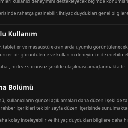
mleri kullanıcı deneyimini destekleyecek biçimde konumlandı
risinde rahatça gezinebilir, ihtiyaç duydukları genel bilgilere
lu Kullanım
r, tabletler ve masaüstü ekranlarda uyumlu görüntülenecek ş
 benzer bir görüntüleme ve kullanım deneyimi elde edebilmek
rahat, hızlı ve sorunsuz şekilde ulaşılması amaçlanmaktadır.
ama Bölümü
 kullanıcıların güncel açıklamaları daha düzenli şekilde ta
e rehber içerikleri tek bir sayfa düzeni içerisinde sunulmaktad
aha kolay inceleyebilir ve ihtiyaç duydukları bilgilere daha hızl