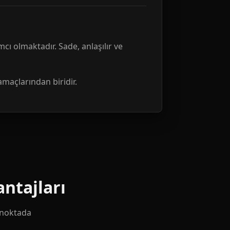
mcı olmaktadır. Sade, anlaşılır ve
amaçlarından biridir.
ntajları
k noktada