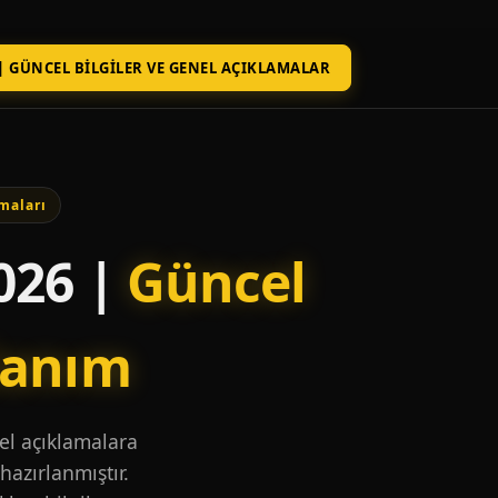
| GÜNCEL BILGILER VE GENEL AÇIKLAMALAR
maları
026 |
Güncel
lanım
nel açıklamalara
hazırlanmıştır.