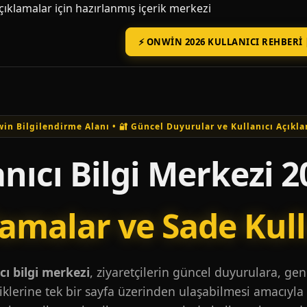
açıklamalar için hazırlanmış içerik merkezi
⚡ ONWIN 2026 KULLANICI REHBERI 
in Bilgilendirme Alanı • 🔐 Güncel Duyurular ve Kullanıcı Açıkla
nıcı Bilgi Merkezi 2
lamalar ve Sade Kul
ı bilgi merkezi
, ziyaretçilerin güncel duyurulara, ge
iklerine tek bir sayfa üzerinden ulaşabilmesi amacıyla 