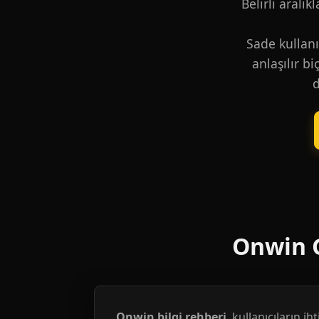
Belirli aralık
Sade kullanı
anlaşılır b
d
Onwin G
Onwin bilgi rehberi
, kullanıcıların i