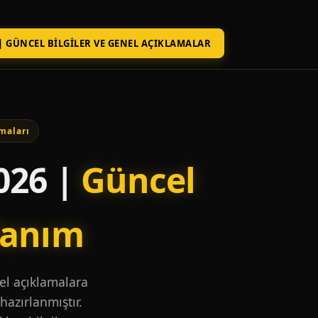
| GÜNCEL BILGILER VE GENEL AÇIKLAMALAR
maları
026 |
Güncel
lanım
nel açıklamalara
hazırlanmıştır.