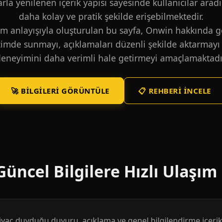
larla yenilenen içerik yapısı sayesinde kullanıcılar aradı
daha kolay ve pratik şekilde erişebilmektedir.
m anlayışıyla oluşturulan bu sayfa, Onwin hakkında ge
içimde sunmayı, açıklamaları düzenli şekilde aktarmayı 
eneyimini daha verimli hale getirmeyi amaçlamaktadı
🚀 BILGILERI GÖRÜNTÜLE
📋 REHBERI İNCELE
üncel Bilgilere Hızlı Ulaşım
htiyaç duyduğu duyuru, açıklama ve genel bilgilendirme içerikl