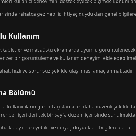
mleri kullanıcı deneyimini destekleyecek biçimde konumlandı
risinde rahatça gezinebilir, ihtiyaç duydukları genel bilgilere
lu Kullanım
r, tabletler ve masaüstü ekranlarda uyumlu görüntülenecek ş
 benzer bir görüntüleme ve kullanım deneyimi elde edebilmek
rahat, hızlı ve sorunsuz şekilde ulaşılması amaçlanmaktadır.
ama Bölümü
 kullanıcıların güncel açıklamaları daha düzenli şekilde ta
e rehber içerikleri tek bir sayfa düzeni içerisinde sunulmaktad
aha kolay inceleyebilir ve ihtiyaç duydukları bilgilere daha hızl