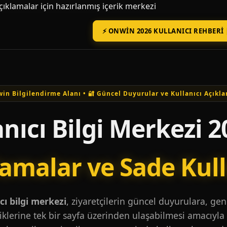
açıklamalar için hazırlanmış içerik merkezi
⚡ ONWIN 2026 KULLANICI REHBERI 
in Bilgilendirme Alanı • 🔐 Güncel Duyurular ve Kullanıcı Açıkla
nıcı Bilgi Merkezi 2
lamalar ve Sade Kul
ı bilgi merkezi
, ziyaretçilerin güncel duyurulara, ge
iklerine tek bir sayfa üzerinden ulaşabilmesi amacıyla 