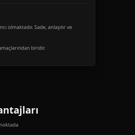
mcı olmaktadır. Sade, anlaşılır ve
amaçlarından biridir.
ntajları
k noktada