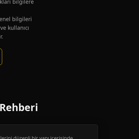
kları bilgilere
nel bilgileri
ve kullanıcı
r.
 Rehberi
erini düzenli bir yapı içerisinde