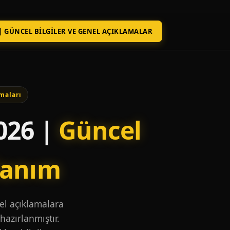
| GÜNCEL BILGILER VE GENEL AÇIKLAMALAR
maları
026 |
Güncel
lanım
nel açıklamalara
hazırlanmıştır.