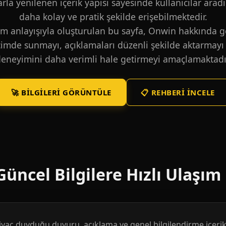
larla yenilenen içerik yapısı sayesinde kullanıcılar aradı
daha kolay ve pratik şekilde erişebilmektedir.
m anlayışıyla oluşturulan bu sayfa, Onwin hakkında ge
içimde sunmayı, açıklamaları düzenli şekilde aktarmayı 
eneyimini daha verimli hale getirmeyi amaçlamaktadı
🚀 BILGILERI GÖRÜNTÜLE
📋 REHBERI İNCELE
üncel Bilgilere Hızlı Ulaşım
htiyaç duyduğu duyuru, açıklama ve genel bilgilendirme içerikl