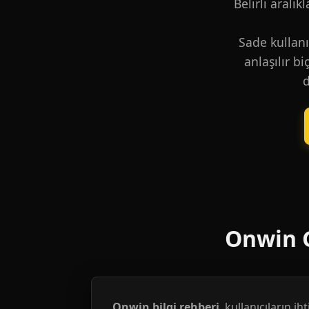
Belirli aralık
Sade kullanı
anlaşılır b
d
Onwin G
Onwin bilgi rehberi
, kullanıcıların i