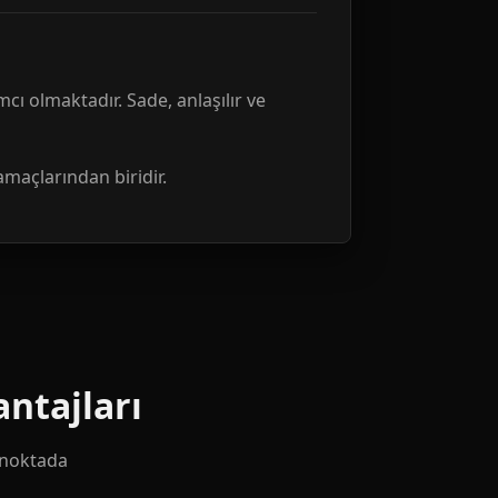
mcı olmaktadır. Sade, anlaşılır ve
amaçlarından biridir.
ntajları
k noktada