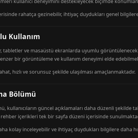
mleri kullanıcı deneyimini destekleyecek biçimde konumlandı
risinde rahatça gezinebilir, ihtiyaç duydukları genel bilgilere
lu Kullanım
r, tabletler ve masaüstü ekranlarda uyumlu görüntülenecek ş
 benzer bir görüntüleme ve kullanım deneyimi elde edebilmek
rahat, hızlı ve sorunsuz şekilde ulaşılması amaçlanmaktadır.
ama Bölümü
 kullanıcıların güncel açıklamaları daha düzenli şekilde ta
e rehber içerikleri tek bir sayfa düzeni içerisinde sunulmaktad
aha kolay inceleyebilir ve ihtiyaç duydukları bilgilere daha hızl