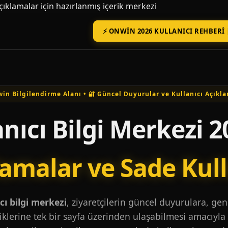
açıklamalar için hazırlanmış içerik merkezi
⚡ ONWIN 2026 KULLANICI REHBERI 
in Bilgilendirme Alanı • 🔐 Güncel Duyurular ve Kullanıcı Açıkla
nıcı Bilgi Merkezi 2
lamalar ve Sade Kul
ı bilgi merkezi
, ziyaretçilerin güncel duyurulara, ge
iklerine tek bir sayfa üzerinden ulaşabilmesi amacıyla 