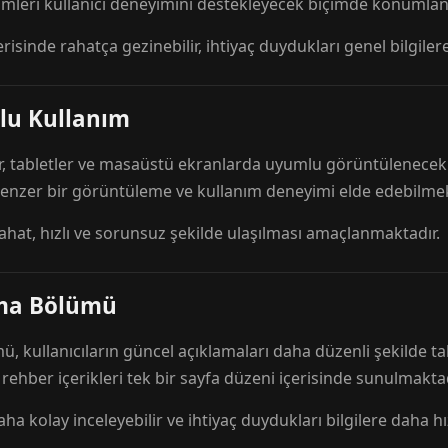
mleri kullanıcı deneyimini destekleyecek biçimde konumlandı
risinde rahatça gezinebilir, ihtiyaç duydukları genel bilgilere
lu Kullanım
r, tabletler ve masaüstü ekranlarda uyumlu görüntülenecek ş
 benzer bir görüntüleme ve kullanım deneyimi elde edebilmek
rahat, hızlı ve sorunsuz şekilde ulaşılması amaçlanmaktadır.
ama Bölümü
 kullanıcıların güncel açıklamaları daha düzenli şekilde ta
e rehber içerikleri tek bir sayfa düzeni içerisinde sunulmaktad
aha kolay inceleyebilir ve ihtiyaç duydukları bilgilere daha hızl