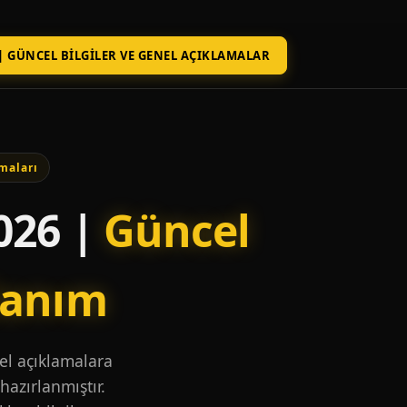
| GÜNCEL BILGILER VE GENEL AÇIKLAMALAR
maları
026 |
Güncel
lanım
nel açıklamalara
hazırlanmıştır.