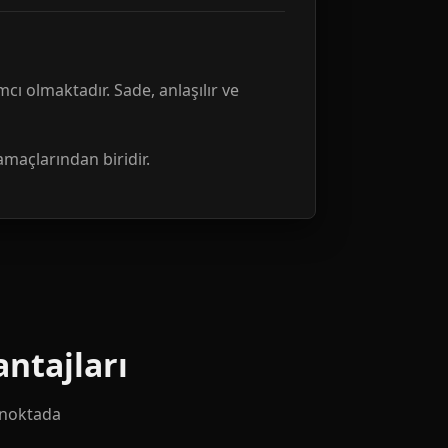
mcı olmaktadır. Sade, anlaşılır ve
amaçlarından biridir.
ntajları
k noktada