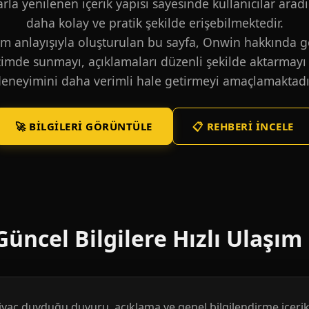
larla yenilenen içerik yapısı sayesinde kullanıcılar aradı
daha kolay ve pratik şekilde erişebilmektedir.
m anlayışıyla oluşturulan bu sayfa, Onwin hakkında ge
içimde sunmayı, açıklamaları düzenli şekilde aktarmayı 
eneyimini daha verimli hale getirmeyi amaçlamaktadı
🚀 BILGILERI GÖRÜNTÜLE
📋 REHBERI İNCELE
üncel Bilgilere Hızlı Ulaşım
htiyaç duyduğu duyuru, açıklama ve genel bilgilendirme içerikl