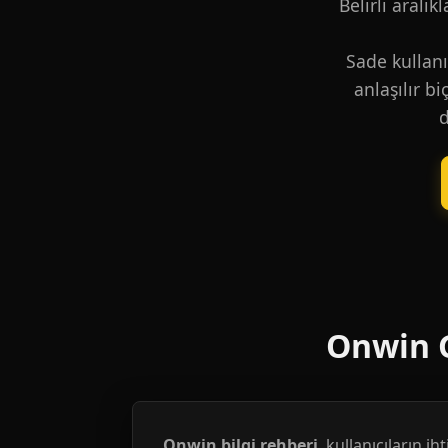
Belirli aralık
Sade kullanı
anlaşılır b
d
Onwin G
Onwin bilgi rehberi
, kullanıcıların i