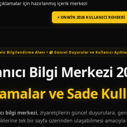
açıklamalar için hazırlanmış içerik merkezi
⚡ ONWIN 2026 KULLANICI REHBERI 
in Bilgilendirme Alanı • 🔐 Güncel Duyurular ve Kullanıcı Açıkla
nıcı Bilgi Merkezi 2
lamalar ve Sade Kul
ı bilgi merkezi
, ziyaretçilerin güncel duyurulara, ge
iklerine tek bir sayfa üzerinden ulaşabilmesi amacıyla 