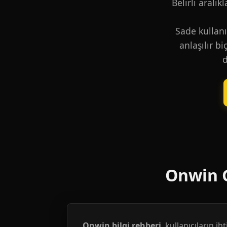
Belirli aralık
Sade kullanı
anlaşılır b
d
Onwin G
Onwin bilgi rehberi
, kullanıcıların i