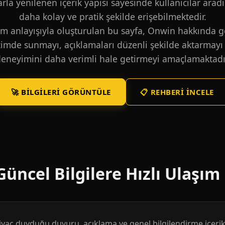
larla yenilenen içerik yapısı sayesinde kullanıcılar aradı
daha kolay ve pratik şekilde erişebilmektedir.
m anlayışıyla oluşturulan bu sayfa, Onwin hakkında ge
içimde sunmayı, açıklamaları düzenli şekilde aktarmayı 
eneyimini daha verimli hale getirmeyi amaçlamaktadı
🚀 BILGILERI GÖRÜNTÜLE
📋 REHBERI İNCELE
üncel Bilgilere Hızlı Ulaşım
htiyaç duyduğu duyuru, açıklama ve genel bilgilendirme içerikl