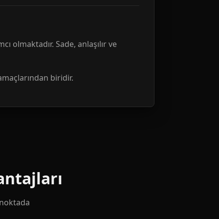
mcı olmaktadır. Sade, anlaşılır ve
amaçlarından biridir.
ntajları
k noktada