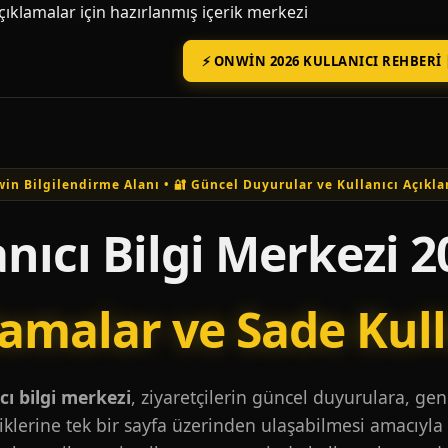
açıklamalar için hazırlanmış içerik merkezi
⚡ ONWIN 2026 KULLANICI REHBERI 
in Bilgilendirme Alanı • 🔐 Güncel Duyurular ve Kullanıcı Açıkla
nıcı Bilgi Merkezi 2
lamalar ve Sade Kul
ı bilgi merkezi
, ziyaretçilerin güncel duyurulara, ge
iklerine tek bir sayfa üzerinden ulaşabilmesi amacıyla 