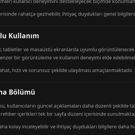
mleri kullanıcı deneyimini destekleyecek biçimde konumlandı
risinde rahatça gezinebilir, ihtiyaç duydukları genel bilgilere
lu Kullanım
r, tabletler ve masaüstü ekranlarda uyumlu görüntülenecek ş
 benzer bir görüntüleme ve kullanım deneyimi elde edebilmek
rahat, hızlı ve sorunsuz şekilde ulaşılması amaçlanmaktadır.
ama Bölümü
 kullanıcıların güncel açıklamaları daha düzenli şekilde ta
e rehber içerikleri tek bir sayfa düzeni içerisinde sunulmaktad
aha kolay inceleyebilir ve ihtiyaç duydukları bilgilere daha hızl