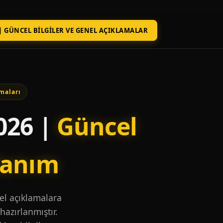
| GÜNCEL BILGILER VE GENEL AÇIKLAMALAR
maları
026 |
Güncel
lanım
nel açıklamalara
hazırlanmıştır.