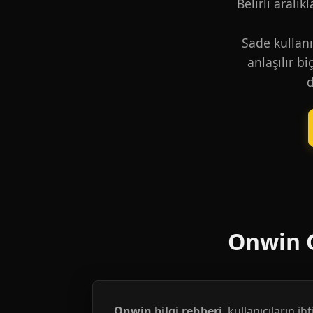
Belirli aralık
Sade kullanı
anlaşılır b
d
Onwin G
Onwin bilgi rehberi
, kullanıcıların i