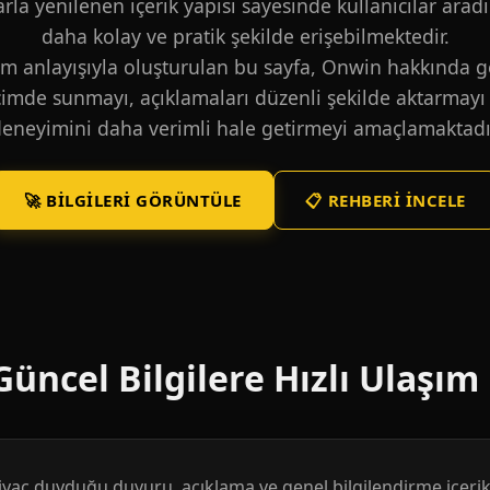
larla yenilenen içerik yapısı sayesinde kullanıcılar aradı
daha kolay ve pratik şekilde erişebilmektedir.
m anlayışıyla oluşturulan bu sayfa, Onwin hakkında ge
içimde sunmayı, açıklamaları düzenli şekilde aktarmayı 
eneyimini daha verimli hale getirmeyi amaçlamaktadı
🚀 BILGILERI GÖRÜNTÜLE
📋 REHBERI İNCELE
üncel Bilgilere Hızlı Ulaşım
htiyaç duyduğu duyuru, açıklama ve genel bilgilendirme içerikl