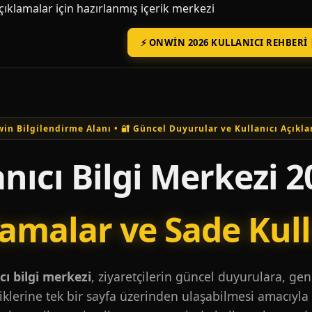
açıklamalar için hazırlanmış içerik merkezi
⚡ ONWIN 2026 KULLANICI REHBERI 
in Bilgilendirme Alanı • 🔐 Güncel Duyurular ve Kullanıcı Açıkla
nıcı Bilgi Merkezi 2
lamalar ve Sade Kul
ı bilgi merkezi
, ziyaretçilerin güncel duyurulara, ge
iklerine tek bir sayfa üzerinden ulaşabilmesi amacıyla 