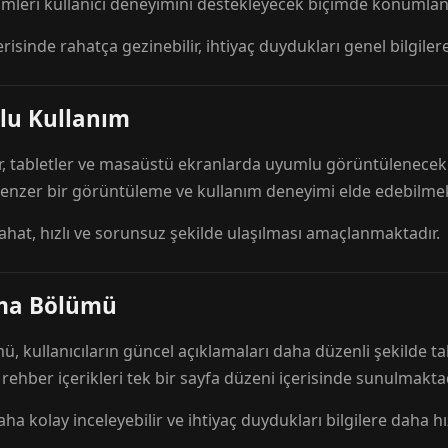
mleri kullanıcı deneyimini destekleyecek biçimde konumlandı
risinde rahatça gezinebilir, ihtiyaç duydukları genel bilgilere
lu Kullanım
r, tabletler ve masaüstü ekranlarda uyumlu görüntülenecek ş
 benzer bir görüntüleme ve kullanım deneyimi elde edebilmek
rahat, hızlı ve sorunsuz şekilde ulaşılması amaçlanmaktadır.
ama Bölümü
 kullanıcıların güncel açıklamaları daha düzenli şekilde ta
e rehber içerikleri tek bir sayfa düzeni içerisinde sunulmaktad
aha kolay inceleyebilir ve ihtiyaç duydukları bilgilere daha hızl