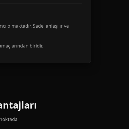
mcı olmaktadır. Sade, anlaşılır ve
amaçlarından biridir.
ntajları
k noktada