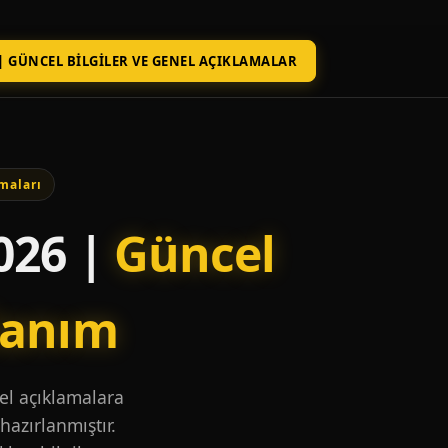
| GÜNCEL BILGILER VE GENEL AÇIKLAMALAR
maları
026 |
Güncel
lanım
nel açıklamalara
hazırlanmıştır.