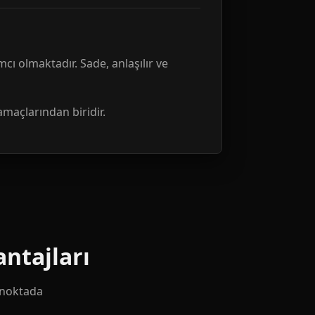
mcı olmaktadır. Sade, anlaşılır ve
amaçlarından biridir.
ntajları
k noktada