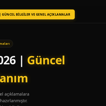
| GÜNCEL BILGILER VE GENEL AÇIKLAMALAR
maları
026 |
Güncel
lanım
nel açıklamalara
hazırlanmıştır.