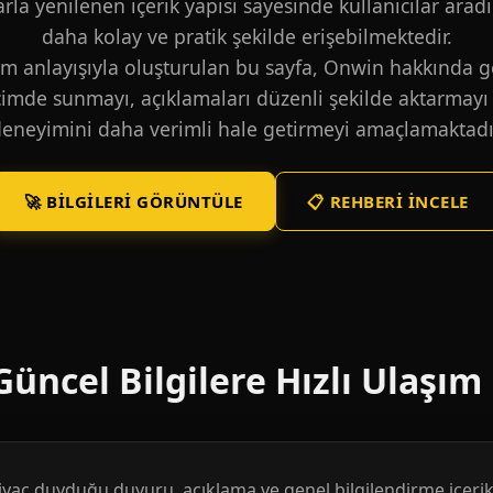
larla yenilenen içerik yapısı sayesinde kullanıcılar aradı
daha kolay ve pratik şekilde erişebilmektedir.
m anlayışıyla oluşturulan bu sayfa, Onwin hakkında ge
içimde sunmayı, açıklamaları düzenli şekilde aktarmayı 
eneyimini daha verimli hale getirmeyi amaçlamaktadı
🚀 BILGILERI GÖRÜNTÜLE
📋 REHBERI İNCELE
üncel Bilgilere Hızlı Ulaşım
htiyaç duyduğu duyuru, açıklama ve genel bilgilendirme içerikl