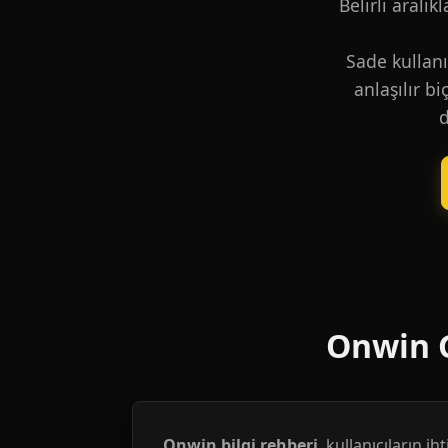
Belirli aralık
Sade kullanı
anlaşılır b
d
Onwin G
Onwin bilgi rehberi
, kullanıcıların i