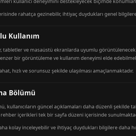
mleri kullanıcı deneyimini destekleyecek biçimde konumlandı
risinde rahatça gezinebilir, ihtiyaç duydukları genel bilgilere
lu Kullanım
r, tabletler ve masaüstü ekranlarda uyumlu görüntülenecek ş
 benzer bir görüntüleme ve kullanım deneyimi elde edebilmek
rahat, hızlı ve sorunsuz şekilde ulaşılması amaçlanmaktadır.
ama Bölümü
 kullanıcıların güncel açıklamaları daha düzenli şekilde ta
e rehber içerikleri tek bir sayfa düzeni içerisinde sunulmaktad
aha kolay inceleyebilir ve ihtiyaç duydukları bilgilere daha hızl