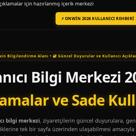
açıklamalar için hazırlanmış içerik merkezi
⚡ ONWIN 2026 KULLANICI REHBERI 
in Bilgilendirme Alanı • 🔐 Güncel Duyurular ve Kullanıcı Açıkla
nıcı Bilgi Merkezi 2
lamalar ve Sade Kul
ı bilgi merkezi
, ziyaretçilerin güncel duyurulara, ge
iklerine tek bir sayfa üzerinden ulaşabilmesi amacıyla 