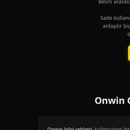
Belirli aralık
Sade kullanı
anlaşılır b
d
Onwin G
Onwin bilgi rehberi
, kullanıcıların i