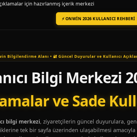
açıklamalar için hazırlanmış içerik merkezi
⚡ ONWIN 2026 KULLANICI REHBERI 
in Bilgilendirme Alanı • 🔐 Güncel Duyurular ve Kullanıcı Açıkla
nıcı Bilgi Merkezi 2
lamalar ve Sade Kul
ı bilgi merkezi
, ziyaretçilerin güncel duyurulara, ge
iklerine tek bir sayfa üzerinden ulaşabilmesi amacıyla 