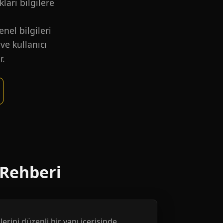
kları bilgilere
nel bilgileri
ve kullanıcı
r.
 Rehberi
erini düzenli bir yapı içerisinde