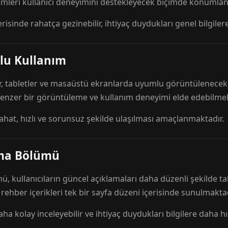
mleri kullanıcı deneyimini destekleyecek biçimde konumlandı
risinde rahatça gezinebilir, ihtiyaç duydukları genel bilgilere
lu Kullanım
r, tabletler ve masaüstü ekranlarda uyumlu görüntülenecek ş
 benzer bir görüntüleme ve kullanım deneyimi elde edebilmek
rahat, hızlı ve sorunsuz şekilde ulaşılması amaçlanmaktadır.
ama Bölümü
 kullanıcıların güncel açıklamaları daha düzenli şekilde ta
e rehber içerikleri tek bir sayfa düzeni içerisinde sunulmaktad
aha kolay inceleyebilir ve ihtiyaç duydukları bilgilere daha hızl