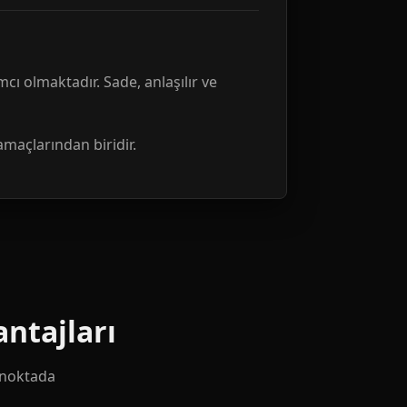
mcı olmaktadır. Sade, anlaşılır ve
amaçlarından biridir.
ntajları
k noktada