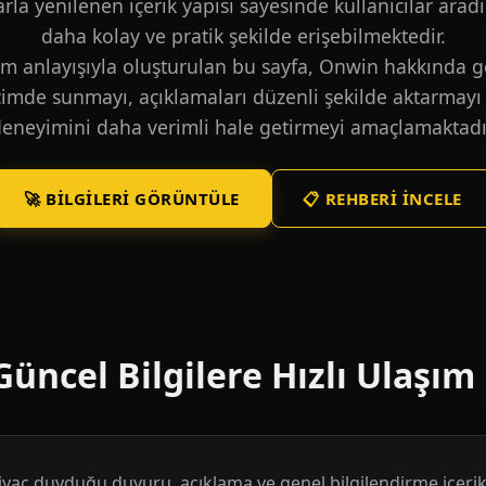
larla yenilenen içerik yapısı sayesinde kullanıcılar aradı
daha kolay ve pratik şekilde erişebilmektedir.
m anlayışıyla oluşturulan bu sayfa, Onwin hakkında ge
içimde sunmayı, açıklamaları düzenli şekilde aktarmayı 
eneyimini daha verimli hale getirmeyi amaçlamaktadı
🚀 BILGILERI GÖRÜNTÜLE
📋 REHBERI İNCELE
üncel Bilgilere Hızlı Ulaşım
htiyaç duyduğu duyuru, açıklama ve genel bilgilendirme içerikl