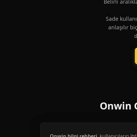
Belirli aralık
Sade kullanı
anlaşılır b
d
Onwin G
Onwin bilgi rehberi
, kullanıcıların i