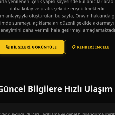
larla yenilenen içerik yapısı sayesinde kullanıcılar aradı
daha kolay ve pratik şekilde erişebilmektedir.
m anlayışıyla oluşturulan bu sayfa, Onwin hakkında ge
içimde sunmayı, açıklamaları düzenli şekilde aktarmayı 
eneyimini daha verimli hale getirmeyi amaçlamaktadı
🚀 BILGILERI GÖRÜNTÜLE
📋 REHBERI İNCELE
üncel Bilgilere Hızlı Ulaşım
htiyaç duyduğu duyuru, açıklama ve genel bilgilendirme içerikl