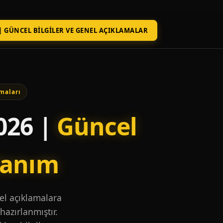
| GÜNCEL BILGILER VE GENEL AÇIKLAMALAR
maları
026 |
Güncel
lanım
nel açıklamalara
hazırlanmıştır.