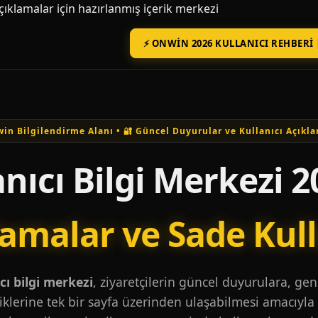
açıklamalar için hazırlanmış içerik merkezi
⚡ ONWIN 2026 KULLANICI REHBERI 
in Bilgilendirme Alanı • 🔐 Güncel Duyurular ve Kullanıcı Açıkla
nıcı Bilgi Merkezi 2
lamalar ve Sade Kul
ı bilgi merkezi
, ziyaretçilerin güncel duyurulara, ge
iklerine tek bir sayfa üzerinden ulaşabilmesi amacıyla 