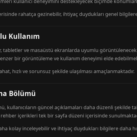
mleri kullanıcı deneyimini destekleyecek biçimde konumlandı
risinde rahatça gezinebilir, ihtiyaç duydukları genel bilgilere
lu Kullanım
r, tabletler ve masaüstü ekranlarda uyumlu görüntülenecek ş
 benzer bir görüntüleme ve kullanım deneyimi elde edebilmek
rahat, hızlı ve sorunsuz şekilde ulaşılması amaçlanmaktadır.
ama Bölümü
 kullanıcıların güncel açıklamaları daha düzenli şekilde ta
e rehber içerikleri tek bir sayfa düzeni içerisinde sunulmaktad
aha kolay inceleyebilir ve ihtiyaç duydukları bilgilere daha hızl