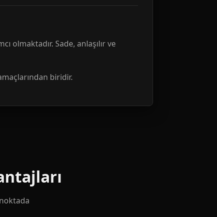
mcı olmaktadır. Sade, anlaşılır ve
amaçlarından biridir.
ntajları
k noktada