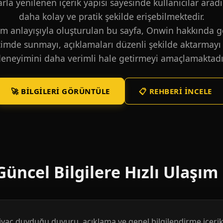
larla yenilenen içerik yapısı sayesinde kullanıcılar aradı
daha kolay ve pratik şekilde erişebilmektedir.
m anlayışıyla oluşturulan bu sayfa, Onwin hakkında ge
içimde sunmayı, açıklamaları düzenli şekilde aktarmayı 
eneyimini daha verimli hale getirmeyi amaçlamaktadı
🚀 BILGILERI GÖRÜNTÜLE
📋 REHBERI İNCELE
üncel Bilgilere Hızlı Ulaşım
htiyaç duyduğu duyuru, açıklama ve genel bilgilendirme içerikl