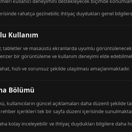
mleri kullanıcı deneyimini destekleyecek biçimde konumlandı
risinde rahatça gezinebilir, ihtiyaç duydukları genel bilgilere
lu Kullanım
r, tabletler ve masaüstü ekranlarda uyumlu görüntülenecek ş
 benzer bir görüntüleme ve kullanım deneyimi elde edebilmek
rahat, hızlı ve sorunsuz şekilde ulaşılması amaçlanmaktadır.
ama Bölümü
 kullanıcıların güncel açıklamaları daha düzenli şekilde ta
e rehber içerikleri tek bir sayfa düzeni içerisinde sunulmaktad
aha kolay inceleyebilir ve ihtiyaç duydukları bilgilere daha hızl