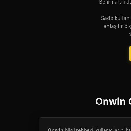
Belirli aralık
Sade kullanı
anlaşılır b
d
Onwin G
Onwin bilgi rehberi
, kullanıcıların i