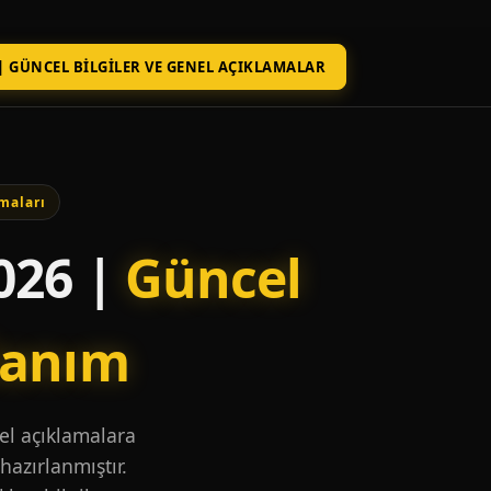
| GÜNCEL BILGILER VE GENEL AÇIKLAMALAR
maları
026 |
Güncel
lanım
nel açıklamalara
hazırlanmıştır.