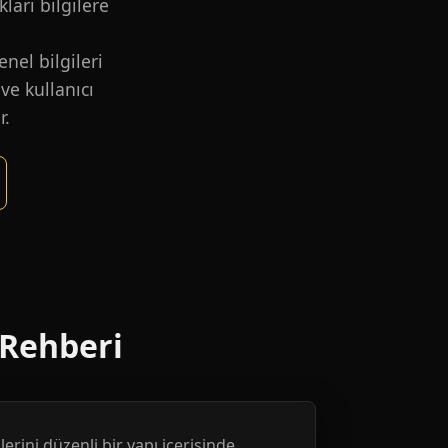
kları bilgilere
nel bilgileri
ve kullanıcı
r.
 Rehberi
erini düzenli bir yapı içerisinde