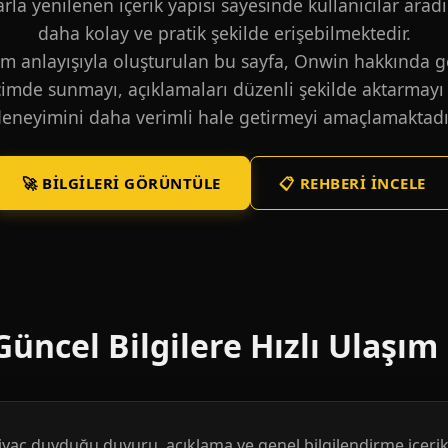
larla yenilenen içerik yapısı sayesinde kullanıcılar aradı
daha kolay ve pratik şekilde erişebilmektedir.
m anlayışıyla oluşturulan bu sayfa, Onwin hakkında ge
içimde sunmayı, açıklamaları düzenli şekilde aktarmayı 
eneyimini daha verimli hale getirmeyi amaçlamaktadı
🚀 BILGILERI GÖRÜNTÜLE
📋 REHBERI İNCELE
üncel Bilgilere Hızlı Ulaşım
htiyaç duyduğu duyuru, açıklama ve genel bilgilendirme içerikl