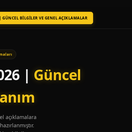
| GÜNCEL BILGILER VE GENEL AÇIKLAMALAR
maları
026 |
Güncel
lanım
nel açıklamalara
hazırlanmıştır.