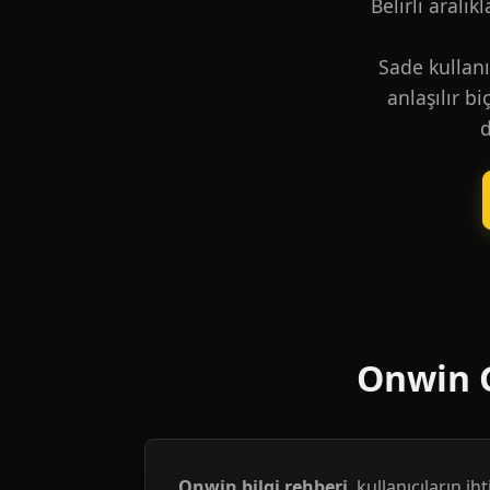
Belirli aralık
Sade kullanı
anlaşılır b
d
Onwin G
Onwin bilgi rehberi
, kullanıcıların i