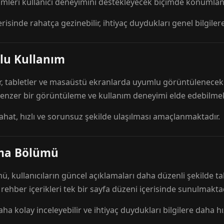
mleri kullanıcı deneyimini destekleyecek biçimde konumlandı
risinde rahatça gezinebilir, ihtiyaç duydukları genel bilgilere
lu Kullanım
r, tabletler ve masaüstü ekranlarda uyumlu görüntülenecek ş
 benzer bir görüntüleme ve kullanım deneyimi elde edebilmek
rahat, hızlı ve sorunsuz şekilde ulaşılması amaçlanmaktadır.
ama Bölümü
 kullanıcıların güncel açıklamaları daha düzenli şekilde ta
e rehber içerikleri tek bir sayfa düzeni içerisinde sunulmaktad
aha kolay inceleyebilir ve ihtiyaç duydukları bilgilere daha hızl