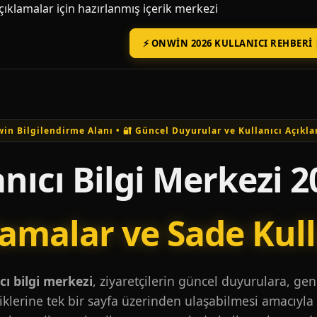
açıklamalar için hazırlanmış içerik merkezi
⚡ ONWIN 2026 KULLANICI REHBERI 
in Bilgilendirme Alanı • 🔐 Güncel Duyurular ve Kullanıcı Açıkla
nıcı Bilgi Merkezi 2
lamalar ve Sade Kul
ı bilgi merkezi
, ziyaretçilerin güncel duyurulara, ge
iklerine tek bir sayfa üzerinden ulaşabilmesi amacıyla 