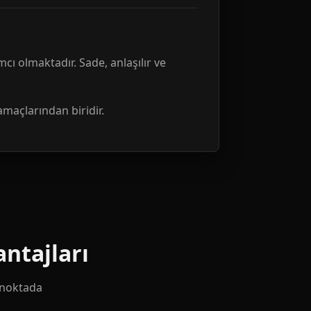
mcı olmaktadır. Sade, anlaşılır ve
amaçlarından biridir.
ntajları
k noktada