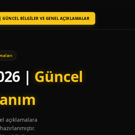
| GÜNCEL BILGILER VE GENEL AÇIKLAMALAR
maları
026 |
Güncel
lanım
nel açıklamalara
hazırlanmıştır.