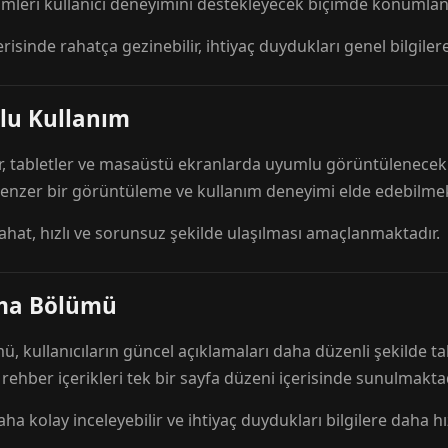
mleri kullanıcı deneyimini destekleyecek biçimde konumlandı
risinde rahatça gezinebilir, ihtiyaç duydukları genel bilgilere
lu Kullanım
r, tabletler ve masaüstü ekranlarda uyumlu görüntülenecek ş
 benzer bir görüntüleme ve kullanım deneyimi elde edebilmek
rahat, hızlı ve sorunsuz şekilde ulaşılması amaçlanmaktadır.
ama Bölümü
 kullanıcıların güncel açıklamaları daha düzenli şekilde ta
e rehber içerikleri tek bir sayfa düzeni içerisinde sunulmaktad
aha kolay inceleyebilir ve ihtiyaç duydukları bilgilere daha hızl