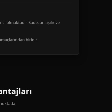
mcı olmaktadır. Sade, anlaşılır ve
amaçlarından biridir.
ntajları
k noktada