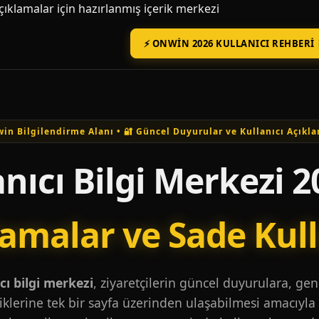
açıklamalar için hazırlanmış içerik merkezi
⚡ ONWIN 2026 KULLANICI REHBERI 
in Bilgilendirme Alanı • 🔐 Güncel Duyurular ve Kullanıcı Açıkla
nıcı Bilgi Merkezi 2
lamalar ve Sade Kul
ı bilgi merkezi
, ziyaretçilerin güncel duyurulara, ge
iklerine tek bir sayfa üzerinden ulaşabilmesi amacıyla 