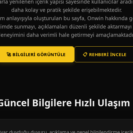
larla yenilenen içerik yapısı sayesinde kullanıcılar aradı
daha kolay ve pratik şekilde erişebilmektedir.
m anlayışıyla oluşturulan bu sayfa, Onwin hakkında ge
içimde sunmayı, açıklamaları düzenli şekilde aktarmayı 
eneyimini daha verimli hale getirmeyi amaçlamaktadı
🚀 BILGILERI GÖRÜNTÜLE
📋 REHBERI İNCELE
üncel Bilgilere Hızlı Ulaşım
htiyaç duyduğu duyuru, açıklama ve genel bilgilendirme içerikl