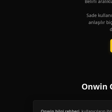
Belirli aralık
Sade kullanı
anlaşılır b
d
Onwin G
Onwin bilgi rehberi
, kullanıcıların i