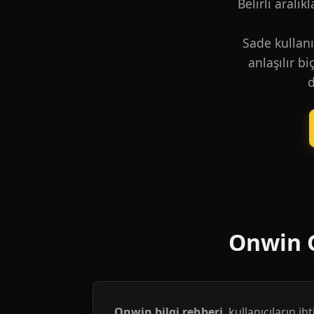
Belirli aralık
Sade kullanı
anlaşılır b
d
Onwin G
Onwin bilgi rehberi
, kullanıcıların i