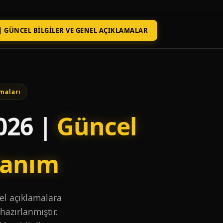
| GÜNCEL BILGILER VE GENEL AÇIKLAMALAR
maları
026 |
Güncel
lanım
nel açıklamalara
hazırlanmıştır.