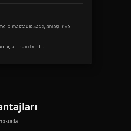
mcı olmaktadır. Sade, anlaşılır ve
amaçlarından biridir.
ntajları
k noktada