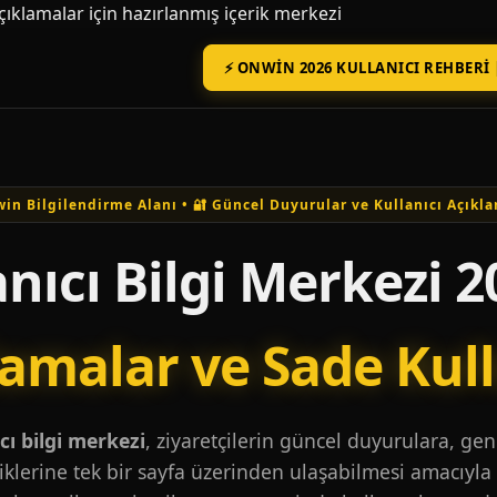
açıklamalar için hazırlanmış içerik merkezi
⚡ ONWIN 2026 KULLANICI REHBERI 
in Bilgilendirme Alanı • 🔐 Güncel Duyurular ve Kullanıcı Açıkla
nıcı Bilgi Merkezi 2
lamalar ve Sade Kul
ı bilgi merkezi
, ziyaretçilerin güncel duyurulara, ge
iklerine tek bir sayfa üzerinden ulaşabilmesi amacıyla 