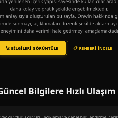
larla yenilenen içerik yapısı sayesinde kullanıcılar aradı
daha kolay ve pratik şekilde erişebilmektedir.
m anlayışıyla oluşturulan bu sayfa, Onwin hakkında ge
içimde sunmayı, açıklamaları düzenli şekilde aktarmayı 
eneyimini daha verimli hale getirmeyi amaçlamaktadı
🚀 BILGILERI GÖRÜNTÜLE
📋 REHBERI İNCELE
üncel Bilgilere Hızlı Ulaşım
htiyaç duyduğu duyuru, açıklama ve genel bilgilendirme içerikl