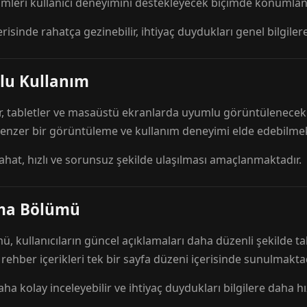
mleri kullanıcı deneyimini destekleyecek biçimde konumlandı
risinde rahatça gezinebilir, ihtiyaç duydukları genel bilgilere
lu Kullanım
r, tabletler ve masaüstü ekranlarda uyumlu görüntülenecek ş
 benzer bir görüntüleme ve kullanım deneyimi elde edebilmek
rahat, hızlı ve sorunsuz şekilde ulaşılması amaçlanmaktadır.
ama Bölümü
 kullanıcıların güncel açıklamaları daha düzenli şekilde ta
e rehber içerikleri tek bir sayfa düzeni içerisinde sunulmaktad
aha kolay inceleyebilir ve ihtiyaç duydukları bilgilere daha hızl