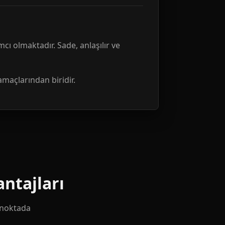
mcı olmaktadır. Sade, anlaşılır ve
amaçlarından biridir.
ntajları
k noktada