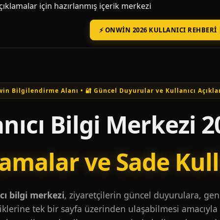
açıklamalar için hazırlanmış içerik merkezi
⚡ ONWIN 2026 KULLANICI REHBERI 
in Bilgilendirme Alanı • 🔐 Güncel Duyurular ve Kullanıcı Açıkla
nıcı Bilgi Merkezi 2
lamalar ve Sade Kul
ı bilgi merkezi
, ziyaretçilerin güncel duyurulara, ge
iklerine tek bir sayfa üzerinden ulaşabilmesi amacıyla 