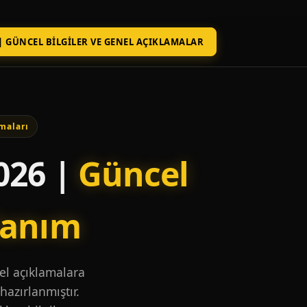
| GÜNCEL BILGILER VE GENEL AÇIKLAMALAR
maları
026 |
Güncel
lanım
nel açıklamalara
hazırlanmıştır.