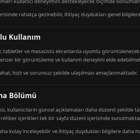
mleri kullanıcı deneyimini destekleyecek biçimde konumlandı
risinde rahatça gezinebilir, ihtiyaç duydukları genel bilgilere
lu Kullanım
r, tabletler ve masaüstü ekranlarda uyumlu görüntülenecek ş
 benzer bir görüntüleme ve kullanım deneyimi elde edebilmek
rahat, hızlı ve sorunsuz şekilde ulaşılması amaçlanmaktadır.
ama Bölümü
 kullanıcıların güncel açıklamaları daha düzenli şekilde ta
e rehber içerikleri tek bir sayfa düzeni içerisinde sunulmaktad
aha kolay inceleyebilir ve ihtiyaç duydukları bilgilere daha hızl