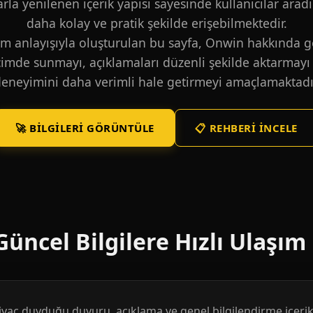
larla yenilenen içerik yapısı sayesinde kullanıcılar aradı
daha kolay ve pratik şekilde erişebilmektedir.
m anlayışıyla oluşturulan bu sayfa, Onwin hakkında ge
içimde sunmayı, açıklamaları düzenli şekilde aktarmayı 
eneyimini daha verimli hale getirmeyi amaçlamaktadı
🚀 BILGILERI GÖRÜNTÜLE
📋 REHBERI İNCELE
üncel Bilgilere Hızlı Ulaşım
htiyaç duyduğu duyuru, açıklama ve genel bilgilendirme içerikl