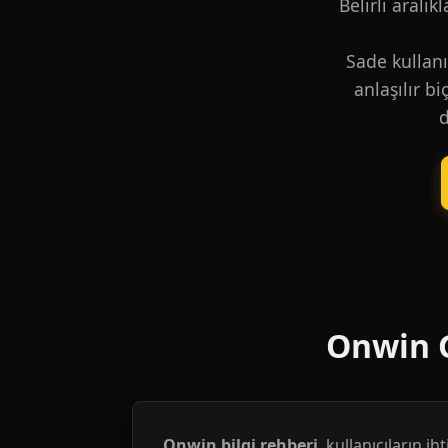
Belirli aralık
Sade kullanı
anlaşılır b
d
Onwin G
Onwin bilgi rehberi
, kullanıcıların i