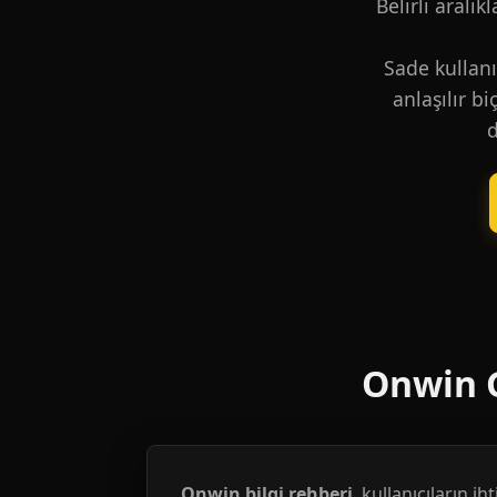
Belirli aralık
Sade kullanı
anlaşılır b
d
Onwin G
Onwin bilgi rehberi
, kullanıcıların i