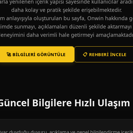
larla yenilenen içerik yapısı sayesinde kullanıcılar aradı
daha kolay ve pratik şekilde erişebilmektedir.
m anlayışıyla oluşturulan bu sayfa, Onwin hakkında ge
içimde sunmayı, açıklamaları düzenli şekilde aktarmayı 
eneyimini daha verimli hale getirmeyi amaçlamaktadı
🚀 BILGILERI GÖRÜNTÜLE
📋 REHBERI İNCELE
üncel Bilgilere Hızlı Ulaşım
htiyaç duyduğu duyuru, açıklama ve genel bilgilendirme içerikl