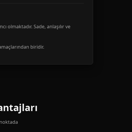
mcı olmaktadır. Sade, anlaşılır ve
amaçlarından biridir.
ntajları
k noktada