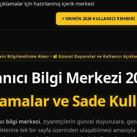
açıklamalar için hazırlanmış içerik merkezi
⚡ ONWIN 2026 KULLANICI REHBERI 
in Bilgilendirme Alanı • 🔐 Güncel Duyurular ve Kullanıcı Açıkla
nıcı Bilgi Merkezi 2
lamalar ve Sade Kul
ı bilgi merkezi
, ziyaretçilerin güncel duyurulara, ge
iklerine tek bir sayfa üzerinden ulaşabilmesi amacıyla 