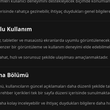
mleri kullanıcı deneyimini destekleyecek biçimde konumlandı
risinde rahatça gezinebilir, ihtiyaç duydukları genel bilgilere
lu Kullanım
r, tabletler ve masaüstü ekranlarda uyumlu görüntülenecek ş
 benzer bir görüntüleme ve kullanım deneyimi elde edebilmek
rahat, hızlı ve sorunsuz şekilde ulaşılması amaçlanmaktadır.
ama Bölümü
 kullanıcıların güncel açıklamaları daha düzenli şekilde ta
e rehber içerikleri tek bir sayfa düzeni içerisinde sunulmaktad
aha kolay inceleyebilir ve ihtiyaç duydukları bilgilere daha hızl