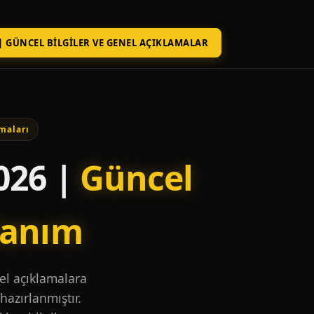
| GÜNCEL BILGILER VE GENEL AÇIKLAMALAR
maları
026 |
Güncel
lanım
nel açıklamalara
hazırlanmıştır.