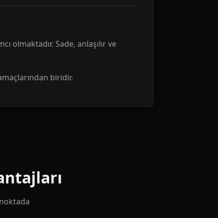
mcı olmaktadır. Sade, anlaşılır ve
amaçlarından biridir.
ntajları
k noktada