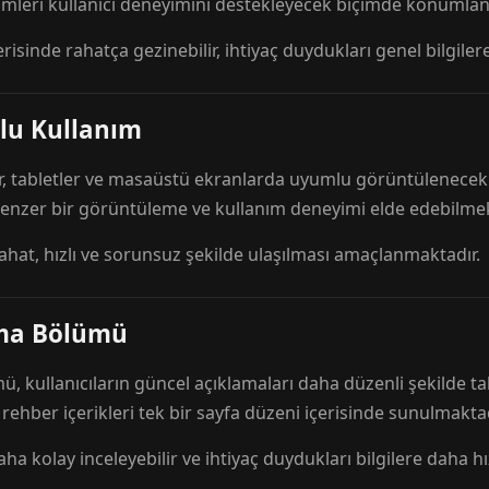
mleri kullanıcı deneyimini destekleyecek biçimde konumlandı
risinde rahatça gezinebilir, ihtiyaç duydukları genel bilgilere
lu Kullanım
r, tabletler ve masaüstü ekranlarda uyumlu görüntülenecek ş
 benzer bir görüntüleme ve kullanım deneyimi elde edebilmek
rahat, hızlı ve sorunsuz şekilde ulaşılması amaçlanmaktadır.
ama Bölümü
 kullanıcıların güncel açıklamaları daha düzenli şekilde ta
e rehber içerikleri tek bir sayfa düzeni içerisinde sunulmaktad
aha kolay inceleyebilir ve ihtiyaç duydukları bilgilere daha hızl