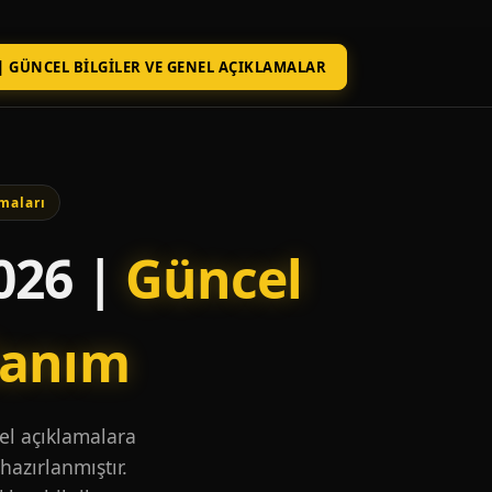
| GÜNCEL BILGILER VE GENEL AÇIKLAMALAR
maları
026 |
Güncel
lanım
nel açıklamalara
hazırlanmıştır.