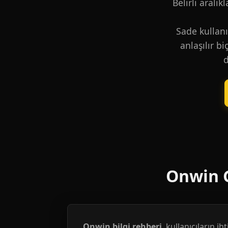
Belirli aralık
Sade kullanı
anlaşılır b
d
Onwin G
Onwin bilgi rehberi
, kullanıcıların i