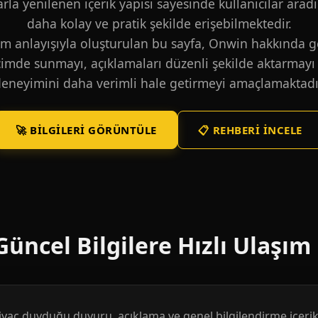
larla yenilenen içerik yapısı sayesinde kullanıcılar aradı
daha kolay ve pratik şekilde erişebilmektedir.
m anlayışıyla oluşturulan bu sayfa, Onwin hakkında ge
içimde sunmayı, açıklamaları düzenli şekilde aktarmayı 
eneyimini daha verimli hale getirmeyi amaçlamaktadı
🚀 BILGILERI GÖRÜNTÜLE
📋 REHBERI İNCELE
üncel Bilgilere Hızlı Ulaşım
htiyaç duyduğu duyuru, açıklama ve genel bilgilendirme içerikl