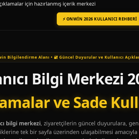
açıklamalar için hazırlanmış içerik merkezi
⚡ ONWIN 2026 KULLANICI REHBERI 
in Bilgilendirme Alanı • 🔐 Güncel Duyurular ve Kullanıcı Açıkla
nıcı Bilgi Merkezi 2
lamalar ve Sade Kul
ı bilgi merkezi
, ziyaretçilerin güncel duyurulara, ge
iklerine tek bir sayfa üzerinden ulaşabilmesi amacıyla 