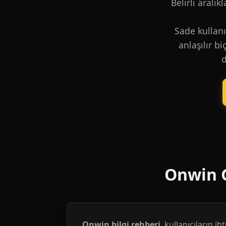
Belirli aralık
Sade kullanı
anlaşılır b
d
Onwin G
Onwin bilgi rehberi
, kullanıcıların i