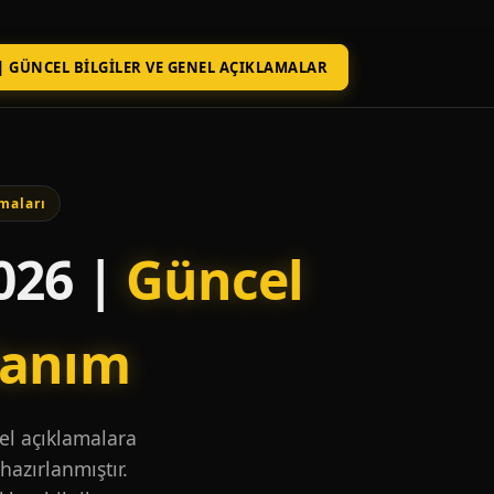
| GÜNCEL BILGILER VE GENEL AÇIKLAMALAR
maları
026 |
Güncel
lanım
nel açıklamalara
hazırlanmıştır.