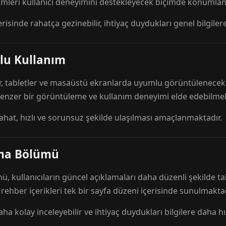
mleri kullanıcı deneyimini destekleyecek biçimde konumlandı
risinde rahatça gezinebilir, ihtiyaç duydukları genel bilgilere
lu Kullanım
r, tabletler ve masaüstü ekranlarda uyumlu görüntülenecek ş
 benzer bir görüntüleme ve kullanım deneyimi elde edebilmek
rahat, hızlı ve sorunsuz şekilde ulaşılması amaçlanmaktadır.
ama Bölümü
 kullanıcıların güncel açıklamaları daha düzenli şekilde ta
e rehber içerikleri tek bir sayfa düzeni içerisinde sunulmaktad
aha kolay inceleyebilir ve ihtiyaç duydukları bilgilere daha hızl