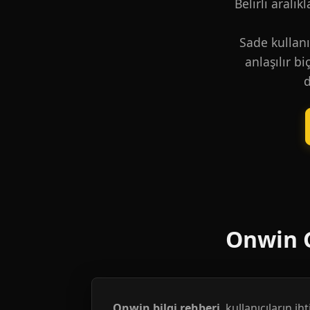
Belirli aralık
Sade kullanı
anlaşılır b
d
Onwin G
Onwin bilgi rehberi
, kullanıcıların i