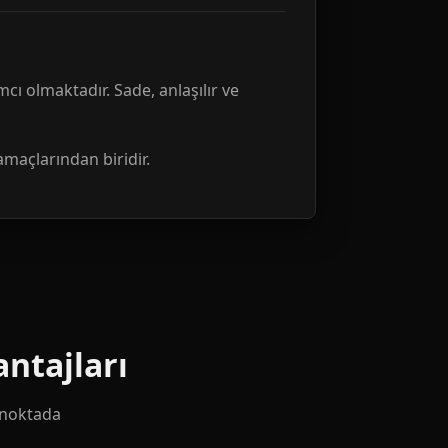
mcı olmaktadır. Sade, anlaşılır ve
amaçlarından biridir.
ntajları
k noktada