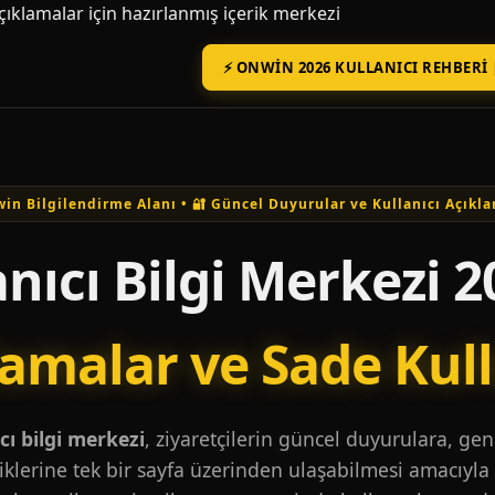
açıklamalar için hazırlanmış içerik merkezi
⚡ ONWIN 2026 KULLANICI REHBERI 
in Bilgilendirme Alanı • 🔐 Güncel Duyurular ve Kullanıcı Açıkla
nıcı Bilgi Merkezi 2
lamalar ve Sade Kul
ı bilgi merkezi
, ziyaretçilerin güncel duyurulara, ge
iklerine tek bir sayfa üzerinden ulaşabilmesi amacıyla 