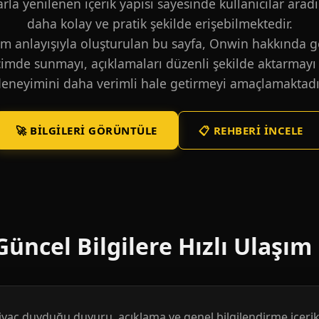
larla yenilenen içerik yapısı sayesinde kullanıcılar aradı
daha kolay ve pratik şekilde erişebilmektedir.
m anlayışıyla oluşturulan bu sayfa, Onwin hakkında ge
içimde sunmayı, açıklamaları düzenli şekilde aktarmayı 
eneyimini daha verimli hale getirmeyi amaçlamaktadı
🚀 BILGILERI GÖRÜNTÜLE
📋 REHBERI İNCELE
üncel Bilgilere Hızlı Ulaşım
htiyaç duyduğu duyuru, açıklama ve genel bilgilendirme içerikl