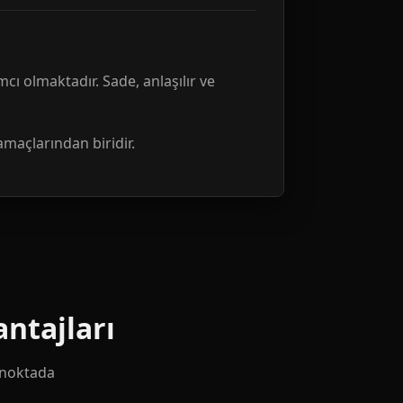
mcı olmaktadır. Sade, anlaşılır ve
amaçlarından biridir.
ntajları
k noktada