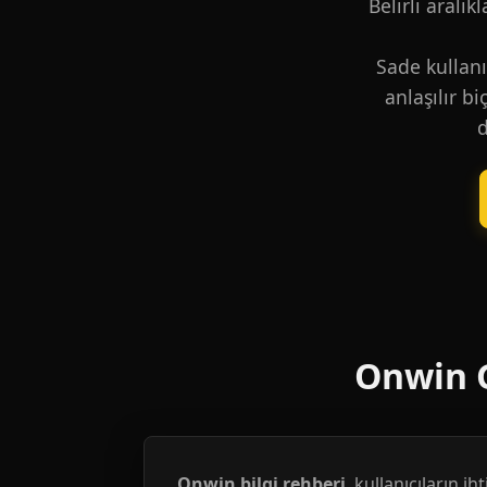
Belirli aralık
Sade kullanı
anlaşılır b
d
Onwin G
Onwin bilgi rehberi
, kullanıcıların i