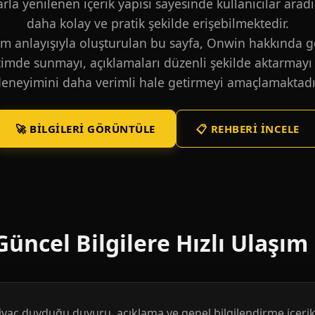
larla yenilenen içerik yapısı sayesinde kullanıcılar aradı
daha kolay ve pratik şekilde erişebilmektedir.
m anlayışıyla oluşturulan bu sayfa, Onwin hakkında ge
içimde sunmayı, açıklamaları düzenli şekilde aktarmayı 
eneyimini daha verimli hale getirmeyi amaçlamaktadı
🚀 BILGILERI GÖRÜNTÜLE
📋 REHBERI İNCELE
üncel Bilgilere Hızlı Ulaşım
htiyaç duyduğu duyuru, açıklama ve genel bilgilendirme içerikl