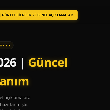
| GÜNCEL BILGILER VE GENEL AÇIKLAMALAR
maları
026 |
Güncel
lanım
nel açıklamalara
hazırlanmıştır.