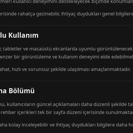
mleri kullanıcı deneyimini destekleyecek biçimde konumlandı
risinde rahatça gezinebilir, ihtiyaç duydukları genel bilgilere
lu Kullanım
r, tabletler ve masaüstü ekranlarda uyumlu görüntülenecek ş
 benzer bir görüntüleme ve kullanım deneyimi elde edebilmek
rahat, hızlı ve sorunsuz şekilde ulaşılması amaçlanmaktadır.
ama Bölümü
 kullanıcıların güncel açıklamaları daha düzenli şekilde ta
e rehber içerikleri tek bir sayfa düzeni içerisinde sunulmaktad
aha kolay inceleyebilir ve ihtiyaç duydukları bilgilere daha hızl