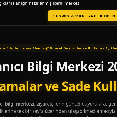
açıklamalar için hazırlanmış içerik merkezi
⚡ ONWIN 2026 KULLANICI REHBERI 
in Bilgilendirme Alanı • 🔐 Güncel Duyurular ve Kullanıcı Açıkla
nıcı Bilgi Merkezi 2
lamalar ve Sade Kul
ı bilgi merkezi
, ziyaretçilerin güncel duyurulara, ge
iklerine tek bir sayfa üzerinden ulaşabilmesi amacıyla 