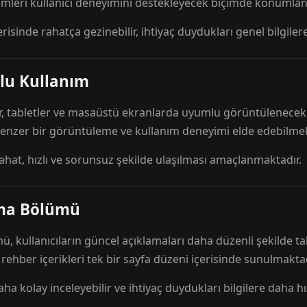
mleri kullanıcı deneyimini destekleyecek biçimde konumlandı
risinde rahatça gezinebilir, ihtiyaç duydukları genel bilgilere
lu Kullanım
r, tabletler ve masaüstü ekranlarda uyumlu görüntülenecek ş
 benzer bir görüntüleme ve kullanım deneyimi elde edebilmek
rahat, hızlı ve sorunsuz şekilde ulaşılması amaçlanmaktadır.
ama Bölümü
 kullanıcıların güncel açıklamaları daha düzenli şekilde ta
e rehber içerikleri tek bir sayfa düzeni içerisinde sunulmaktad
aha kolay inceleyebilir ve ihtiyaç duydukları bilgilere daha hızl