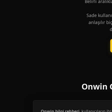
Belirli aralık
Sade kullanı
anlaşılır b
d
Onwin G
Onwin bilgi rehberi
, kullanıcıların i