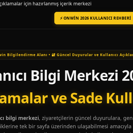
açıklamalar için hazırlanmış içerik merkezi
⚡ ONWIN 2026 KULLANICI REHBERI 
in Bilgilendirme Alanı • 🔐 Güncel Duyurular ve Kullanıcı Açıkla
nıcı Bilgi Merkezi 2
lamalar ve Sade Kul
ı bilgi merkezi
, ziyaretçilerin güncel duyurulara, ge
iklerine tek bir sayfa üzerinden ulaşabilmesi amacıyla 