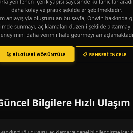
larla yenilenen içerik yapısı sayesinde kullanıcılar aradı
daha kolay ve pratik şekilde erişebilmektedir.
m anlayışıyla oluşturulan bu sayfa, Onwin hakkında ge
içimde sunmayı, açıklamaları düzenli şekilde aktarmayı 
eneyimini daha verimli hale getirmeyi amaçlamaktadı
🚀 BILGILERI GÖRÜNTÜLE
📋 REHBERI İNCELE
üncel Bilgilere Hızlı Ulaşım
htiyaç duyduğu duyuru, açıklama ve genel bilgilendirme içerikl