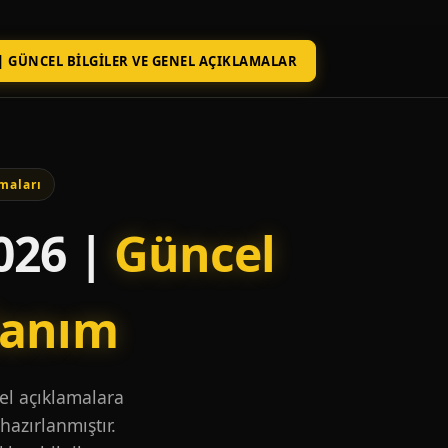
| GÜNCEL BILGILER VE GENEL AÇIKLAMALAR
maları
026 |
Güncel
lanım
nel açıklamalara
hazırlanmıştır.