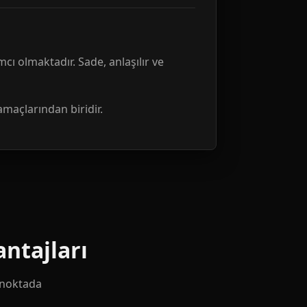
mcı olmaktadır. Sade, anlaşılır ve
amaçlarından biridir.
ntajları
k noktada