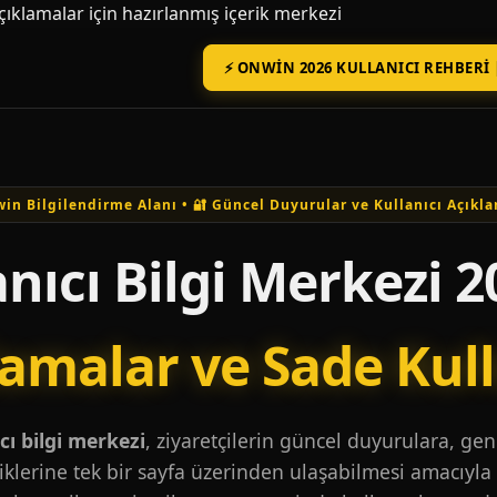
açıklamalar için hazırlanmış içerik merkezi
⚡ ONWIN 2026 KULLANICI REHBERI 
in Bilgilendirme Alanı • 🔐 Güncel Duyurular ve Kullanıcı Açıkla
nıcı Bilgi Merkezi 2
lamalar ve Sade Kul
ı bilgi merkezi
, ziyaretçilerin güncel duyurulara, ge
iklerine tek bir sayfa üzerinden ulaşabilmesi amacıyla 