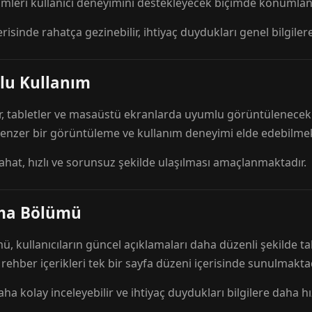
mleri kullanıcı deneyimini destekleyecek biçimde konumlandı
risinde rahatça gezinebilir, ihtiyaç duydukları genel bilgilere
lu Kullanım
r, tabletler ve masaüstü ekranlarda uyumlu görüntülenecek ş
 benzer bir görüntüleme ve kullanım deneyimi elde edebilmek
rahat, hızlı ve sorunsuz şekilde ulaşılması amaçlanmaktadır.
ama Bölümü
 kullanıcıların güncel açıklamaları daha düzenli şekilde ta
e rehber içerikleri tek bir sayfa düzeni içerisinde sunulmaktad
aha kolay inceleyebilir ve ihtiyaç duydukları bilgilere daha hızl