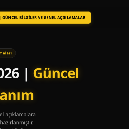
| GÜNCEL BILGILER VE GENEL AÇIKLAMALAR
maları
026 |
Güncel
lanım
nel açıklamalara
hazırlanmıştır.