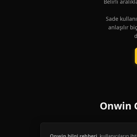
Belirli aralık
Sade kullanı
anlaşılır b
d
Onwin G
Onwin bilgi rehberi
, kullanıcıların i