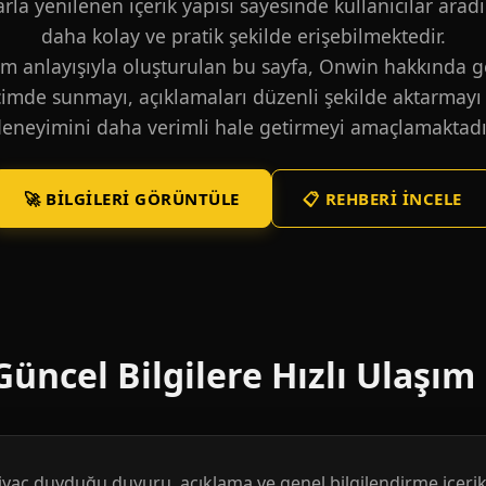
larla yenilenen içerik yapısı sayesinde kullanıcılar aradı
daha kolay ve pratik şekilde erişebilmektedir.
m anlayışıyla oluşturulan bu sayfa, Onwin hakkında ge
içimde sunmayı, açıklamaları düzenli şekilde aktarmayı 
eneyimini daha verimli hale getirmeyi amaçlamaktadı
🚀 BILGILERI GÖRÜNTÜLE
📋 REHBERI İNCELE
üncel Bilgilere Hızlı Ulaşım
htiyaç duyduğu duyuru, açıklama ve genel bilgilendirme içerikl