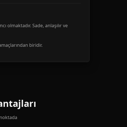
mcı olmaktadır. Sade, anlaşılır ve
amaçlarından biridir.
ntajları
k noktada