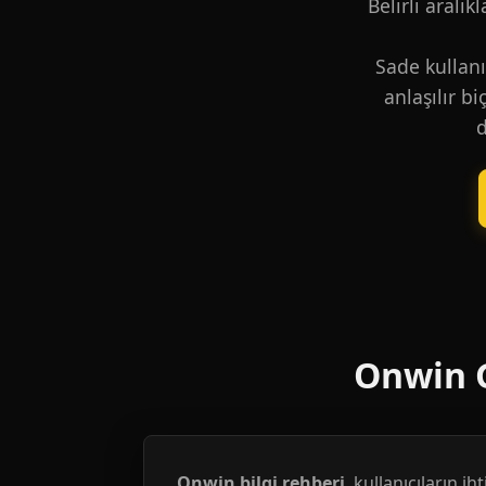
Belirli aralık
Sade kullanı
anlaşılır b
d
Onwin G
Onwin bilgi rehberi
, kullanıcıların i