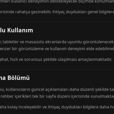
mleri kullanıcı deneyimini destekleyecek biçimde konumlandı
risinde rahatça gezinebilir, ihtiyaç duydukları genel bilgilere
lu Kullanım
r, tabletler ve masaüstü ekranlarda uyumlu görüntülenecek ş
 benzer bir görüntüleme ve kullanım deneyimi elde edebilmek
rahat, hızlı ve sorunsuz şekilde ulaşılması amaçlanmaktadır.
ama Bölümü
 kullanıcıların güncel açıklamaları daha düzenli şekilde ta
e rehber içerikleri tek bir sayfa düzeni içerisinde sunulmaktad
aha kolay inceleyebilir ve ihtiyaç duydukları bilgilere daha hızl