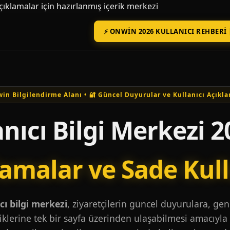
açıklamalar için hazırlanmış içerik merkezi
⚡ ONWIN 2026 KULLANICI REHBERI 
in Bilgilendirme Alanı • 🔐 Güncel Duyurular ve Kullanıcı Açıkla
nıcı Bilgi Merkezi 2
lamalar ve Sade Kul
ı bilgi merkezi
, ziyaretçilerin güncel duyurulara, ge
iklerine tek bir sayfa üzerinden ulaşabilmesi amacıyla 