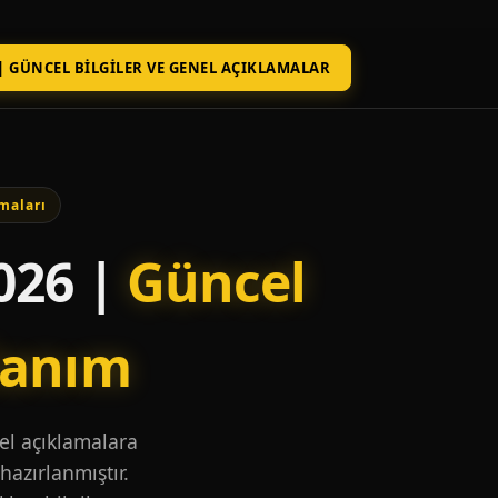
| GÜNCEL BILGILER VE GENEL AÇIKLAMALAR
maları
026 |
Güncel
lanım
nel açıklamalara
hazırlanmıştır.