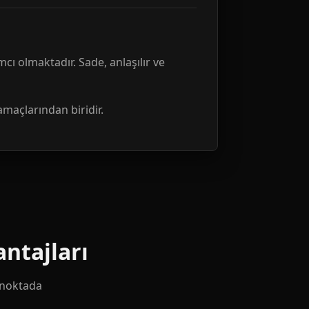
mcı olmaktadır. Sade, anlaşılır ve
amaçlarından biridir.
ntajları
k noktada