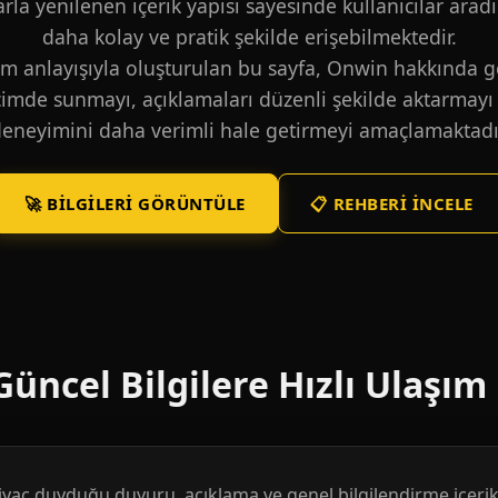
larla yenilenen içerik yapısı sayesinde kullanıcılar aradı
daha kolay ve pratik şekilde erişebilmektedir.
m anlayışıyla oluşturulan bu sayfa, Onwin hakkında ge
içimde sunmayı, açıklamaları düzenli şekilde aktarmayı 
eneyimini daha verimli hale getirmeyi amaçlamaktadı
🚀 BILGILERI GÖRÜNTÜLE
📋 REHBERI İNCELE
üncel Bilgilere Hızlı Ulaşım
htiyaç duyduğu duyuru, açıklama ve genel bilgilendirme içerikl