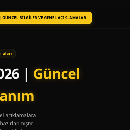
| GÜNCEL BILGILER VE GENEL AÇIKLAMALAR
maları
026 |
Güncel
lanım
nel açıklamalara
hazırlanmıştır.