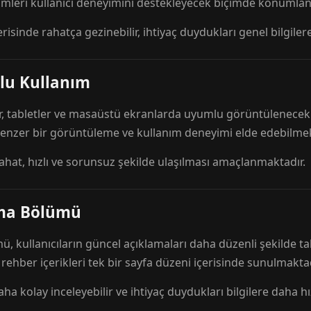
mleri kullanıcı deneyimini destekleyecek biçimde konumlandı
risinde rahatça gezinebilir, ihtiyaç duydukları genel bilgilere
lu Kullanım
r, tabletler ve masaüstü ekranlarda uyumlu görüntülenecek ş
 benzer bir görüntüleme ve kullanım deneyimi elde edebilmek
rahat, hızlı ve sorunsuz şekilde ulaşılması amaçlanmaktadır.
ama Bölümü
 kullanıcıların güncel açıklamaları daha düzenli şekilde ta
e rehber içerikleri tek bir sayfa düzeni içerisinde sunulmaktad
aha kolay inceleyebilir ve ihtiyaç duydukları bilgilere daha hızl