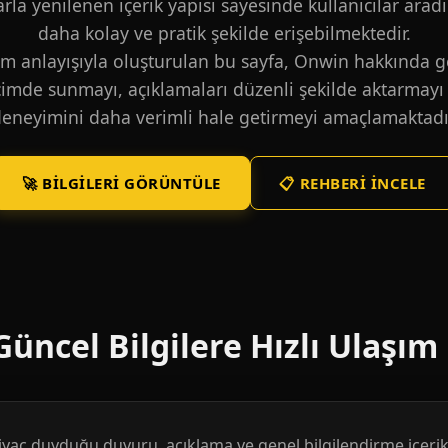
larla yenilenen içerik yapısı sayesinde kullanıcılar aradı
daha kolay ve pratik şekilde erişebilmektedir.
m anlayışıyla oluşturulan bu sayfa, Onwin hakkında ge
içimde sunmayı, açıklamaları düzenli şekilde aktarmayı 
eneyimini daha verimli hale getirmeyi amaçlamaktadı
🚀 BILGILERI GÖRÜNTÜLE
📋 REHBERI İNCELE
üncel Bilgilere Hızlı Ulaşım
htiyaç duyduğu duyuru, açıklama ve genel bilgilendirme içerikl