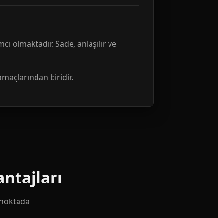
mcı olmaktadır. Sade, anlaşılır ve
amaçlarından biridir.
ntajları
k noktada