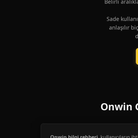
Belirli aralık
Sade kullanı
anlaşılır b
d
Onwin G
Onwin bilgi rehberi
, kullanıcıların i