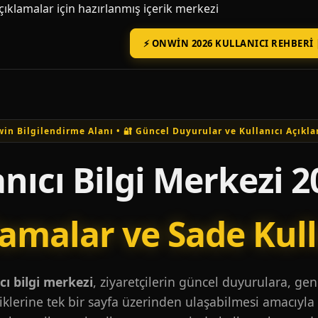
açıklamalar için hazırlanmış içerik merkezi
⚡ ONWIN 2026 KULLANICI REHBERI 
in Bilgilendirme Alanı • 🔐 Güncel Duyurular ve Kullanıcı Açıkla
nıcı Bilgi Merkezi 2
lamalar ve Sade Kul
ı bilgi merkezi
, ziyaretçilerin güncel duyurulara, ge
iklerine tek bir sayfa üzerinden ulaşabilmesi amacıyla 