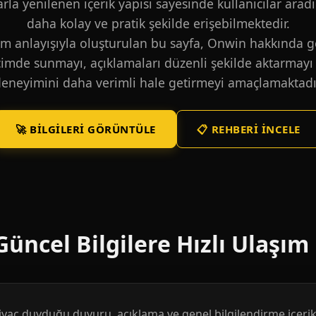
larla yenilenen içerik yapısı sayesinde kullanıcılar aradı
daha kolay ve pratik şekilde erişebilmektedir.
m anlayışıyla oluşturulan bu sayfa, Onwin hakkında ge
içimde sunmayı, açıklamaları düzenli şekilde aktarmayı 
eneyimini daha verimli hale getirmeyi amaçlamaktadı
🚀 BILGILERI GÖRÜNTÜLE
📋 REHBERI İNCELE
üncel Bilgilere Hızlı Ulaşım
htiyaç duyduğu duyuru, açıklama ve genel bilgilendirme içerikl