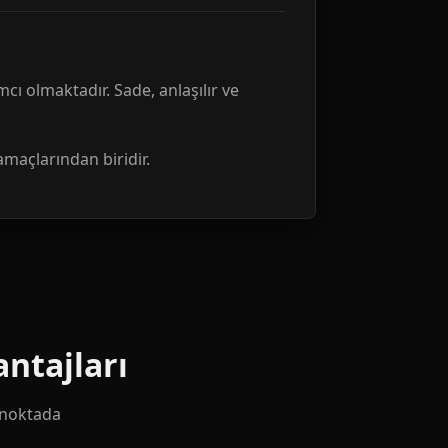
mcı olmaktadır. Sade, anlaşılır ve
amaçlarından biridir.
ntajları
k noktada