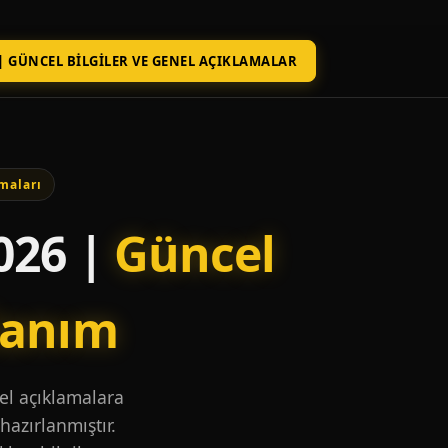
| GÜNCEL BILGILER VE GENEL AÇIKLAMALAR
maları
026 |
Güncel
lanım
nel açıklamalara
hazırlanmıştır.