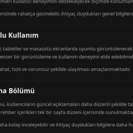
mleri kullanıcı deneyimini destekleyecek biçimde konumlandı
risinde rahatça gezinebilir, ihtiyaç duydukları genel bilgilere
lu Kullanım
r, tabletler ve masaüstü ekranlarda uyumlu görüntülenecek ş
 benzer bir görüntüleme ve kullanım deneyimi elde edebilmek
rahat, hızlı ve sorunsuz şekilde ulaşılması amaçlanmaktadır.
ama Bölümü
 kullanıcıların güncel açıklamaları daha düzenli şekilde ta
e rehber içerikleri tek bir sayfa düzeni içerisinde sunulmaktad
aha kolay inceleyebilir ve ihtiyaç duydukları bilgilere daha hızl