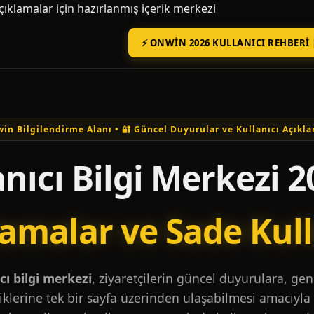
açıklamalar için hazırlanmış içerik merkezi
⚡ ONWIN 2026 KULLANICI REHBERI 
in Bilgilendirme Alanı • 🔐 Güncel Duyurular ve Kullanıcı Açıkla
nıcı Bilgi Merkezi 2
lamalar ve Sade Kul
ı bilgi merkezi
, ziyaretçilerin güncel duyurulara, ge
iklerine tek bir sayfa üzerinden ulaşabilmesi amacıyla 