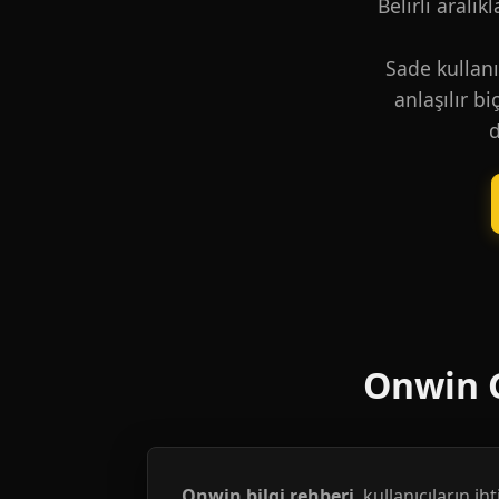
Belirli aralık
Sade kullanı
anlaşılır b
d
Onwin G
Onwin bilgi rehberi
, kullanıcıların i