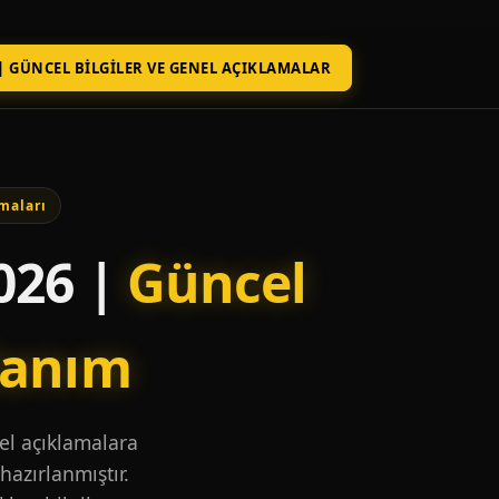
| GÜNCEL BILGILER VE GENEL AÇIKLAMALAR
maları
026 |
Güncel
lanım
nel açıklamalara
hazırlanmıştır.