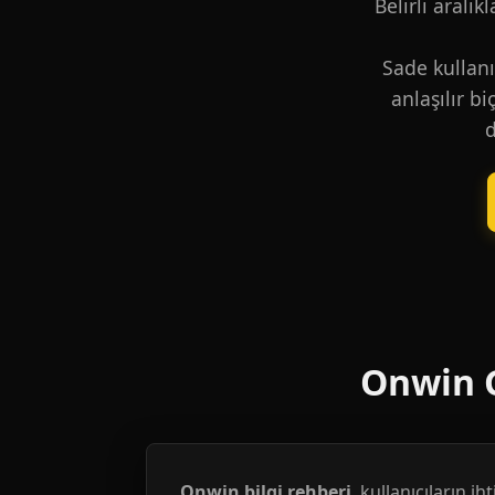
Belirli aralık
Sade kullanı
anlaşılır b
d
Onwin G
Onwin bilgi rehberi
, kullanıcıların i