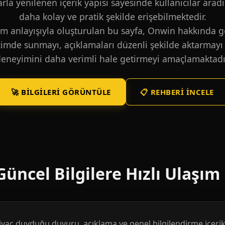
larla yenilenen içerik yapısı sayesinde kullanıcılar aradı
daha kolay ve pratik şekilde erişebilmektedir.
m anlayışıyla oluşturulan bu sayfa, Onwin hakkında ge
içimde sunmayı, açıklamaları düzenli şekilde aktarmayı 
eneyimini daha verimli hale getirmeyi amaçlamaktadı
🚀 BILGILERI GÖRÜNTÜLE
📋 REHBERI İNCELE
üncel Bilgilere Hızlı Ulaşım
htiyaç duyduğu duyuru, açıklama ve genel bilgilendirme içerikl