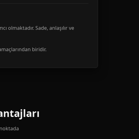
mcı olmaktadır. Sade, anlaşılır ve
amaçlarından biridir.
ntajları
k noktada