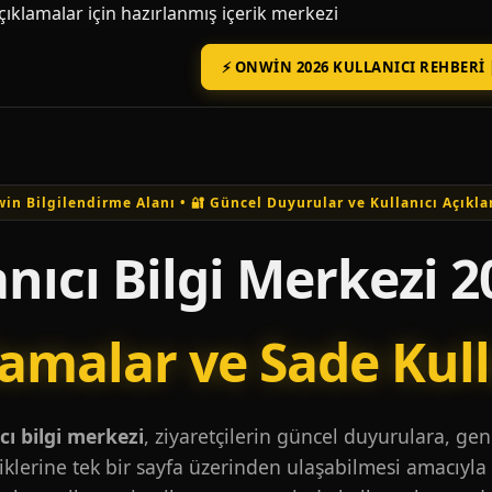
açıklamalar için hazırlanmış içerik merkezi
⚡ ONWIN 2026 KULLANICI REHBERI 
in Bilgilendirme Alanı • 🔐 Güncel Duyurular ve Kullanıcı Açıkla
nıcı Bilgi Merkezi 2
lamalar ve Sade Kul
ı bilgi merkezi
, ziyaretçilerin güncel duyurulara, ge
iklerine tek bir sayfa üzerinden ulaşabilmesi amacıyla 