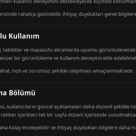
mleri kullanıcı deneyimini destekleyecek biçimde konumlandı
risinde rahatça gezinebilir, ihtiyaç duydukları genel bilgilere
lu Kullanım
r, tabletler ve masaüstü ekranlarda uyumlu görüntülenecek ş
 benzer bir görüntüleme ve kullanım deneyimi elde edebilmek
rahat, hızlı ve sorunsuz şekilde ulaşılması amaçlanmaktadır.
ama Bölümü
 kullanıcıların güncel açıklamaları daha düzenli şekilde ta
e rehber içerikleri tek bir sayfa düzeni içerisinde sunulmaktad
aha kolay inceleyebilir ve ihtiyaç duydukları bilgilere daha hızl