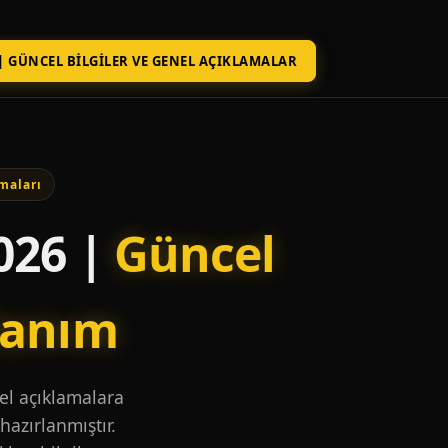
| GÜNCEL BILGILER VE GENEL AÇIKLAMALAR
maları
026 |
Güncel
lanım
nel açıklamalara
hazırlanmıştır.