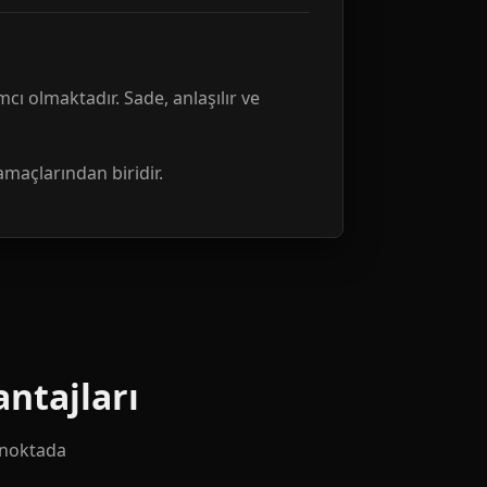
mcı olmaktadır. Sade, anlaşılır ve
amaçlarından biridir.
ntajları
k noktada