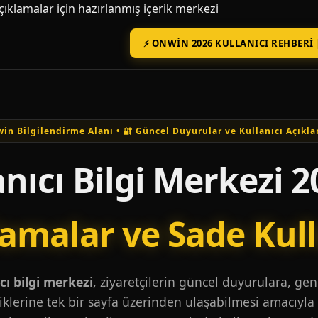
açıklamalar için hazırlanmış içerik merkezi
⚡ ONWIN 2026 KULLANICI REHBERI 
in Bilgilendirme Alanı • 🔐 Güncel Duyurular ve Kullanıcı Açıkla
nıcı Bilgi Merkezi 2
lamalar ve Sade Kul
ı bilgi merkezi
, ziyaretçilerin güncel duyurulara, ge
iklerine tek bir sayfa üzerinden ulaşabilmesi amacıyla 