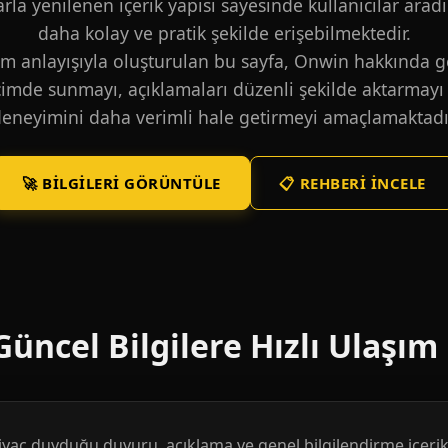
larla yenilenen içerik yapısı sayesinde kullanıcılar aradı
daha kolay ve pratik şekilde erişebilmektedir.
m anlayışıyla oluşturulan bu sayfa, Onwin hakkında ge
içimde sunmayı, açıklamaları düzenli şekilde aktarmayı 
eneyimini daha verimli hale getirmeyi amaçlamaktadı
🚀 BILGILERI GÖRÜNTÜLE
📋 REHBERI İNCELE
üncel Bilgilere Hızlı Ulaşım
htiyaç duyduğu duyuru, açıklama ve genel bilgilendirme içerikl