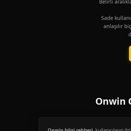
Belirli aralık
Sade kullanı
anlaşılır b
d
Onwin G
Onwin bilgi rehberi
, kullanıcıların i