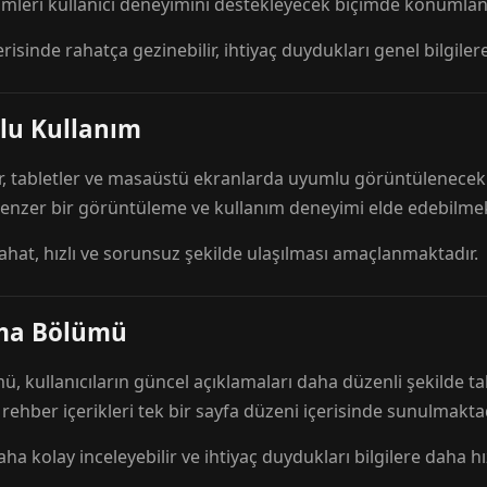
mleri kullanıcı deneyimini destekleyecek biçimde konumlandı
risinde rahatça gezinebilir, ihtiyaç duydukları genel bilgilere
lu Kullanım
r, tabletler ve masaüstü ekranlarda uyumlu görüntülenecek ş
 benzer bir görüntüleme ve kullanım deneyimi elde edebilmek
rahat, hızlı ve sorunsuz şekilde ulaşılması amaçlanmaktadır.
ama Bölümü
 kullanıcıların güncel açıklamaları daha düzenli şekilde ta
e rehber içerikleri tek bir sayfa düzeni içerisinde sunulmaktad
aha kolay inceleyebilir ve ihtiyaç duydukları bilgilere daha hızl