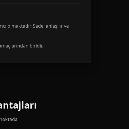
mcı olmaktadır. Sade, anlaşılır ve
amaçlarından biridir.
ntajları
k noktada