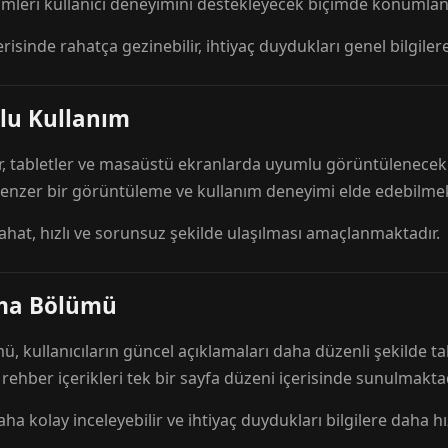
mleri kullanıcı deneyimini destekleyecek biçimde konumlandı
risinde rahatça gezinebilir, ihtiyaç duydukları genel bilgilere
lu Kullanım
r, tabletler ve masaüstü ekranlarda uyumlu görüntülenecek ş
 benzer bir görüntüleme ve kullanım deneyimi elde edebilmek
rahat, hızlı ve sorunsuz şekilde ulaşılması amaçlanmaktadır.
ama Bölümü
 kullanıcıların güncel açıklamaları daha düzenli şekilde ta
e rehber içerikleri tek bir sayfa düzeni içerisinde sunulmaktad
aha kolay inceleyebilir ve ihtiyaç duydukları bilgilere daha hızl