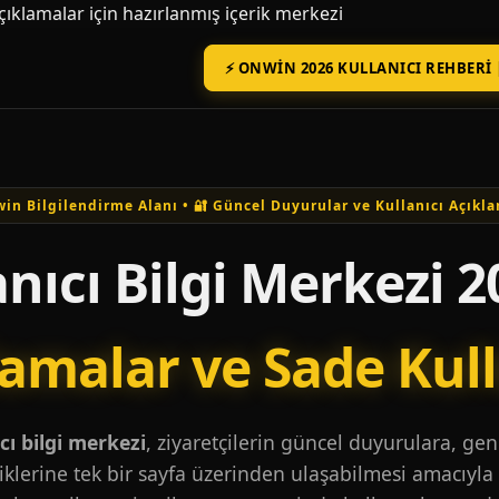
açıklamalar için hazırlanmış içerik merkezi
⚡ ONWIN 2026 KULLANICI REHBERI 
in Bilgilendirme Alanı • 🔐 Güncel Duyurular ve Kullanıcı Açıkla
nıcı Bilgi Merkezi 2
lamalar ve Sade Kul
ı bilgi merkezi
, ziyaretçilerin güncel duyurulara, ge
iklerine tek bir sayfa üzerinden ulaşabilmesi amacıyla 