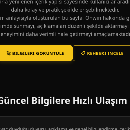
larla yenilenen içerik yapısı sayesinde kullanıcılar aradı
daha kolay ve pratik şekilde erişebilmektedir.
m anlayışıyla oluşturulan bu sayfa, Onwin hakkında ge
içimde sunmayı, açıklamaları düzenli şekilde aktarmayı 
eneyimini daha verimli hale getirmeyi amaçlamaktadı
🚀 BILGILERI GÖRÜNTÜLE
📋 REHBERI İNCELE
üncel Bilgilere Hızlı Ulaşım
htiyaç duyduğu duyuru, açıklama ve genel bilgilendirme içerikl