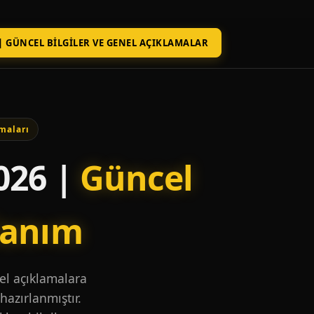
| GÜNCEL BILGILER VE GENEL AÇIKLAMALAR
maları
026 |
Güncel
lanım
nel açıklamalara
hazırlanmıştır.