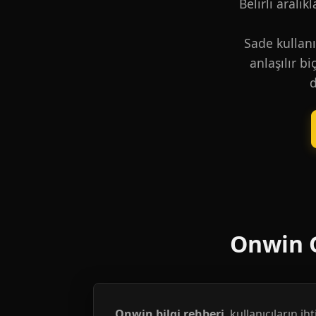
Belirli aralık
Sade kullanı
anlaşılır b
d
Onwin G
Onwin bilgi rehberi
, kullanıcıların i