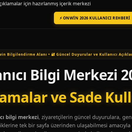
açıklamalar için hazırlanmış içerik merkezi
⚡ ONWIN 2026 KULLANICI REHBERI 
in Bilgilendirme Alanı • 🔐 Güncel Duyurular ve Kullanıcı Açıkla
nıcı Bilgi Merkezi 2
lamalar ve Sade Kul
ı bilgi merkezi
, ziyaretçilerin güncel duyurulara, ge
iklerine tek bir sayfa üzerinden ulaşabilmesi amacıyla 