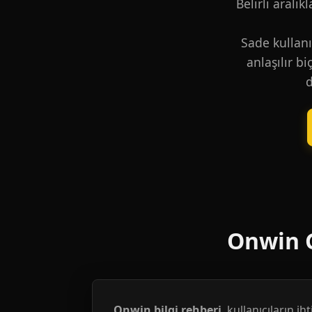
Belirli aralık
Sade kullanı
anlaşılır b
d
Onwin G
Onwin bilgi rehberi
, kullanıcıların i