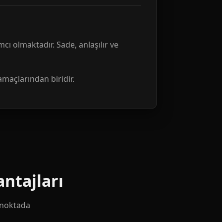
mcı olmaktadır. Sade, anlaşılır ve
amaçlarından biridir.
ntajları
k noktada