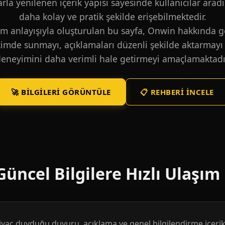
larla yenilenen içerik yapısı sayesinde kullanıcılar aradı
daha kolay ve pratik şekilde erişebilmektedir.
m anlayışıyla oluşturulan bu sayfa, Onwin hakkında ge
içimde sunmayı, açıklamaları düzenli şekilde aktarmayı 
eneyimini daha verimli hale getirmeyi amaçlamaktadı
🚀 BILGILERI GÖRÜNTÜLE
📋 REHBERI İNCELE
üncel Bilgilere Hızlı Ulaşım
htiyaç duyduğu duyuru, açıklama ve genel bilgilendirme içerikl