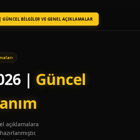
| GÜNCEL BILGILER VE GENEL AÇIKLAMALAR
maları
026 |
Güncel
lanım
nel açıklamalara
hazırlanmıştır.