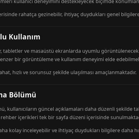
mleri kullanıcı deneyimini destekleyecek biçimde konumlandı
risinde rahatça gezinebilir, ihtiyaç duydukları genel bilgilere
lu Kullanım
r, tabletler ve masaüstü ekranlarda uyumlu görüntülenecek ş
 benzer bir görüntüleme ve kullanım deneyimi elde edebilmek
rahat, hızlı ve sorunsuz şekilde ulaşılması amaçlanmaktadır.
ama Bölümü
 kullanıcıların güncel açıklamaları daha düzenli şekilde ta
e rehber içerikleri tek bir sayfa düzeni içerisinde sunulmaktad
aha kolay inceleyebilir ve ihtiyaç duydukları bilgilere daha hızl