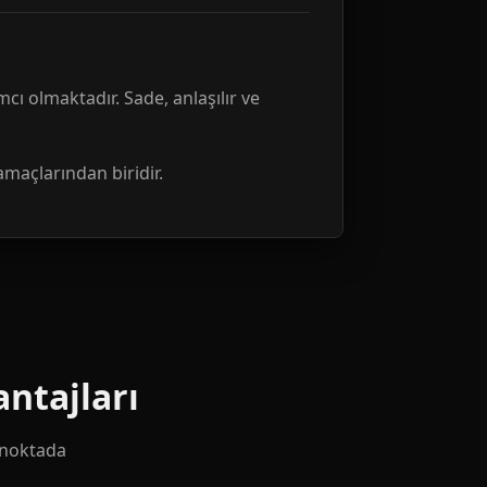
mcı olmaktadır. Sade, anlaşılır ve
amaçlarından biridir.
ntajları
k noktada