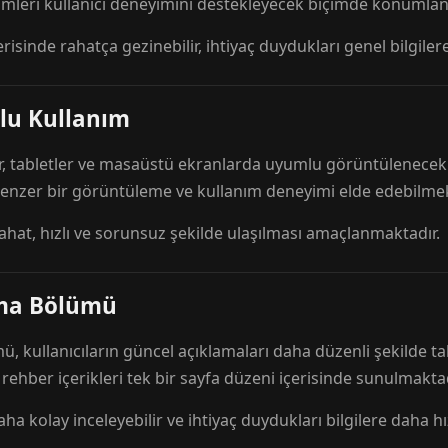
mleri kullanıcı deneyimini destekleyecek biçimde konumlandı
risinde rahatça gezinebilir, ihtiyaç duydukları genel bilgilere
lu Kullanım
r, tabletler ve masaüstü ekranlarda uyumlu görüntülenecek ş
 benzer bir görüntüleme ve kullanım deneyimi elde edebilmek
rahat, hızlı ve sorunsuz şekilde ulaşılması amaçlanmaktadır.
ama Bölümü
 kullanıcıların güncel açıklamaları daha düzenli şekilde ta
e rehber içerikleri tek bir sayfa düzeni içerisinde sunulmaktad
aha kolay inceleyebilir ve ihtiyaç duydukları bilgilere daha hızl