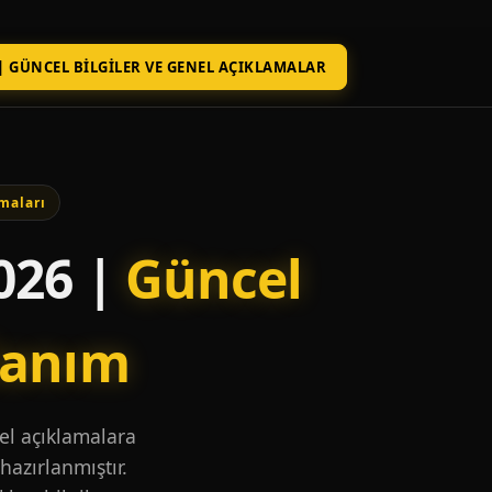
| GÜNCEL BILGILER VE GENEL AÇIKLAMALAR
maları
026 |
Güncel
lanım
nel açıklamalara
hazırlanmıştır.