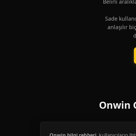
Belirli aralık
Sade kullanı
anlaşılır b
d
Onwin G
Onwin bilgi rehberi
, kullanıcıların i