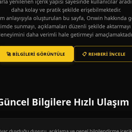
larla yenilenen içerik yapısı sayesinde kullanıcılar aradı
daha kolay ve pratik şekilde erişebilmektedir.
m anlayışıyla oluşturulan bu sayfa, Onwin hakkında ge
içimde sunmayı, açıklamaları düzenli şekilde aktarmayı 
eneyimini daha verimli hale getirmeyi amaçlamaktadı
🚀 BILGILERI GÖRÜNTÜLE
📋 REHBERI İNCELE
üncel Bilgilere Hızlı Ulaşım
htiyaç duyduğu duyuru, açıklama ve genel bilgilendirme içerikl