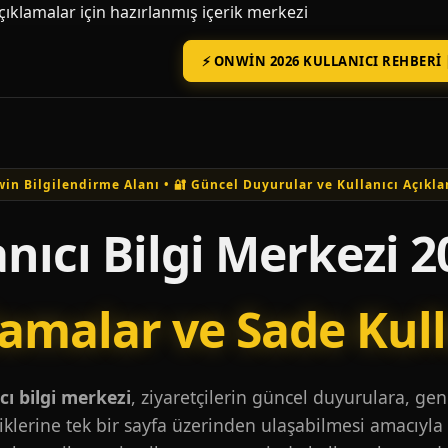
açıklamalar için hazırlanmış içerik merkezi
⚡ ONWIN 2026 KULLANICI REHBERI 
in Bilgilendirme Alanı • 🔐 Güncel Duyurular ve Kullanıcı Açıkla
nıcı Bilgi Merkezi 2
lamalar ve Sade Kul
ı bilgi merkezi
, ziyaretçilerin güncel duyurulara, ge
iklerine tek bir sayfa üzerinden ulaşabilmesi amacıyla 